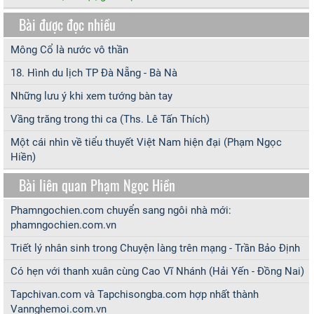
Bài được đọc nhiều
Mông Cổ là nước vô thần
18. Hình du lịch TP Đà Nẵng - Bà Nà
Những lưu ý khi xem tướng bàn tay
Vầng trăng trong thi ca (Ths. Lê Tấn Thích)
Một cái nhìn về tiểu thuyết Việt Nam hiện đại (Phạm Ngọc
Hiền)
Bài liên quan Phạm Ngọc Hiền
Phamngochien.com chuyển sang ngôi nhà mới:
phamngochien.com.vn
Triết lý nhân sinh trong Chuyện làng trên mạng - Trần Bảo Định
Có hẹn với thanh xuân cùng Cao Vĩ Nhánh (Hải Yến - Đồng Nai)
Tapchivan.com và Tapchisongba.com hợp nhất thành
Vannghemoi.com.vn