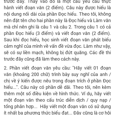
trước đây. Thay vào đó là một câu yêu cầu thực
hành viết đoạn văn (2 điểm). Câu này được hiểu là
nội dung nối dài của phần Đọc hiểu. Theo tôi, không
nên đặt tên cho hai phần này là Đọc hiểu và Làm văn
mà chỉ nên ghi là câu 1 và câu 2. Trong câu 1 có cả
phần Đọc hiểu (3 điểm) và viết đoạn văn (2 điểm).
Sau khi đọc hiểu, học sinh viết đoạn văn phát biểu
cảm nghĩ của mình về vấn đề vừa đọc. Làm như vậy,
sẽ có sự liền mạch, không bị đứt quãng. Các đề thi
trước đây cũng đã làm theo cách này.
2. Phần viết đoạn văn yêu cầu: "Hãy viết 01 đoạn
văn (khoảng 200 chữ) trình bày suy nghĩ của anh /
chị về ý kiến được nêu trong đoạn trích ở phần Đọc
hiểu...". Câu này có phần dễ dãi. Theo tôi, nên kèm
thêm một số điều kiện về hình thức. Ví dụ, hãy viết
một đoạn văn theo cấu trúc diễn dịch / quy nạp /
tổng phân hợp... Hãy viết một đoạn văn có sử dụng
ít nhất ba phương thức biểu đạt... Đây cũng là cơ hội