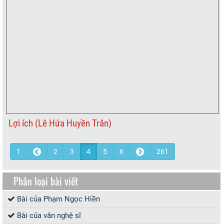
Lợi ích (Lê Hứa Huyền Trân)
1
2
3
4
5
6
261
Phân loại bài viết
Bài của Phạm Ngọc Hiền
Bài của văn nghệ sĩ