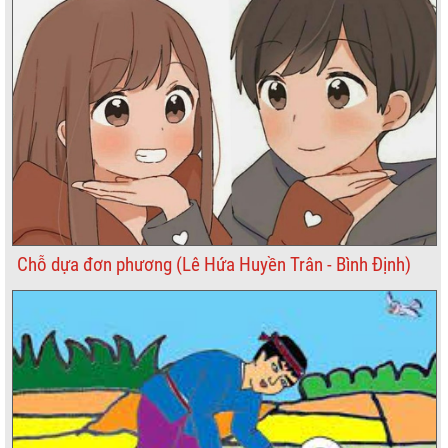
Chỗ dựa đơn phương (Lê Hứa Huyền Trân - Bình Định)