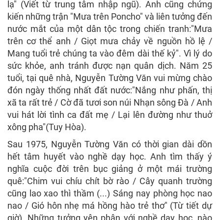
lạ" (Viết từ trung tâm nhập ngũ). Anh cũng chứng
kiến những trận "Mưa trên Poncho" và liên tưởng đến
nước mắt của một dân tộc trong chiến tranh:"Mưa
trên cơ thể anh / Giọt mưa chảy về nguồn hồ lệ /
Mang tuổi trẻ chúng ta vào đêm dài thế kỷ". Vì lý do
sức khỏe, anh tránh được nạn quân dịch. Năm 25
tuổi, tại quê nhà, Nguyễn Tường Văn vui mừng chào
đón ngày thống nhất đất nước:"Nắng như phấn, thị
xã ta rất trẻ / Cờ đã tươi son núi Nhạn sông Đà / Anh
vui hát lời tình ca đất mẹ / Lại lên đường như thuở
xông pha"(Tuy Hòa).
Sau 1975, Nguyễn Tường Văn có thời gian dài dồn
hết tâm huyết vào nghề dạy học. Anh tìm thấy ý
nghĩa cuộc đời trên bục giảng ở một mái trường
quê:"Chim vui chíu chít bờ rào / Cây quanh trường
cũng lao xao thì thầm (...) Sáng nay phòng học nao
nao / Gió hôn nhẹ má hồng hào trẻ thơ" (Từ tiết dự
giờ). Những tưởng yên phận với nghề dạy học, nào