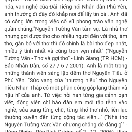
hóa, văn nghệ của Đài Tiếng nói Nhân dân Phú Yên,
anh thường đi đây đó khắp nơi để lấy tin bài. Anh đã
có công lớn trong việc cổ vũ phong trào văn nghệ
quần chúng."Nguyễn Tường Văn tâm sự: Là nhà thơ
nhưng gợi được thơ cho nhiều người đến với thơ, làm
thơ, gắn bó với thơ thì đó chính là bài thơ đẹp nhất,
nhiều ý tình nhất và cũng trọn vẹn nhất" ("Nguyễn
Tường Văn - Thơ và gợi thơ" - Linh Giang (TP. HCM) -
Báo Nhân Dân, số 27 / 6 / 2001). Anh là một trong
những thành viên sáng lập đêm thơ Nguyên Tiêu ở
Phú Yên. "Sức vang của "thương hiệu" thơ Nguyên
Tiêu Nhạn Tháp có một phần đóng góp lặng thầm và
hậu hĩ của anh. Từ việc hỏi han từng gia cảnh bạn
viết, động viên chỉ bảo đàn em mới tập tễnh vào
nghề, sửa sang từng chữ, từng khổ thơ nhỏ, liên lạc
thường xuyên đến từng cộng tác viên..." ("Nhà thơ
Nguyễn Tường Văn: Văn chương chẳng dễ dàng gì" -
Hùng Phiên - Báo Bình Dương, số 3 - 12 - 2006). Hình