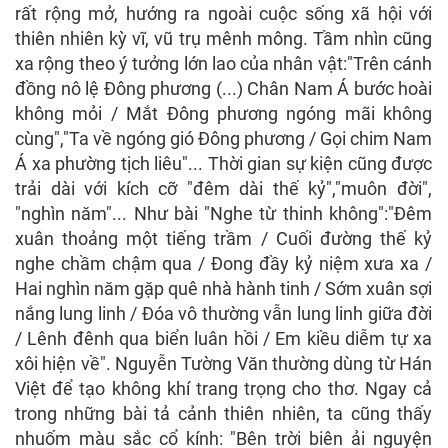
rất rộng mở, hướng ra ngoài cuộc sống xã hội với
thiên nhiên kỳ vĩ, vũ trụ mênh mông. Tầm nhìn cũng
xa rộng theo ý tưởng lớn lao của nhân vật:"Trên cánh
đồng nô lệ Đông phương (...) Chân Nam Á bước hoài
không mỏi / Mắt Đông phương ngóng mãi không
cùng","Ta về ngóng gió Đông phương / Gọi chim Nam
Á xa phường tịch liêu"... Thời gian sự kiện cũng được
trải dài với kích cỡ "đêm dài thế kỷ","muôn đời",
"nghìn năm"... Như bài "Nghe từ thinh không":"Đêm
xuân thoảng một tiếng trầm / Cuối đường thế kỷ
nghe chầm chậm qua / Đong đầy kỷ niệm xưa xa /
Hai nghìn năm gặp quê nhà hành tinh / Sớm xuân sợi
nắng lung linh / Đóa vô thường vẫn lung linh giữa đời
/ Lênh đênh qua biển luân hồi / Em kiều diễm tự xa
xôi hiện về". Nguyễn Tường Văn thường dùng từ Hán
Việt để tạo không khí trang trọng cho thơ. Ngay cả
trong những bài tả cảnh thiên nhiên, ta cũng thấy
nhuốm màu sắc cổ kính: "Bên trời biên ải nguyện