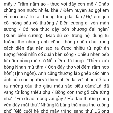
mây / Trăm năm ảo - thực vơi đầy cơn mê / Chập
chùng non nước nhiêu khê / Đêm huyền ảo gọi em
về nơi đâu / Từ ta - thông đứng dãi dầu / Đợi em qua
cõi nông sâu vô thường / Biên cương ai vén màn
sương / Cỏ hoa thức dậy bốn phương đại ngàn"
(Xuân biên cương). Mặc dù coi trọng nội dung tư
tưởng thơ nhưng anh cũng không quên chú trọng
cách diễn đạt nên tạo ra được nhiều từ ngữ ấn
tượng:"Đoái nhìn cố quận bên sông / Chiều nhen bếp
lửa ấm nồng mù sa"(Nỗi niềm đá tảng). "Thềm xưa
bóng Nhạn mù tăm / Còn đây thơ với đêm rằm hợp
hôn"(Tịnh ngôn). Anh cũng thường lắp ghép các hình
ảnh của con người và thiên nhiên lại với nhau để tạo
ra những câu thơ giàu màu sắc biểu cảm:"Lá đã
vàng từ lòng thiếu phụ / Bồng con thơ gõ cửa từng
nhà", "Em đi áo mỏng vai gầy / Hồ đau thương cũng
vừa đầy mắt thu","Những lá bàng thả mùa thu xuống
phố","Gió cuối hè chở mây trắng sang thu"...Giọng