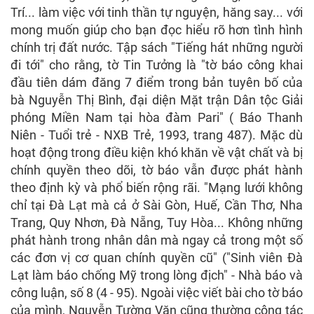
Trí... làm việc với tinh thần tự nguyện, hăng say... với
mong muốn giúp cho bạn đọc hiểu rõ hơn tình hình
chính trị đất nước. Tập sách "Tiếng hát những người
đi tới" cho rằng, tờ Tin Tưởng là "tờ báo công khai
đầu tiên dám đăng 7 điểm trong bản tuyên bố của
bà Nguyễn Thị Bình, đại diện Mặt trận Dân tộc Giải
phóng Miền Nam tại hòa đàm Pari" ( Báo Thanh
Niên - Tuổi trẻ - NXB Trẻ, 1993, trang 487). Mặc dù
hoạt động trong điều kiện khó khăn về vật chất và bị
chính quyền theo dõi, tờ báo vẫn được phát hành
theo định kỳ và phổ biến rộng rãi. "Mạng lưới không
chỉ tại Đà Lạt mà cả ở Sài Gòn, Huế, Cần Thơ, Nha
Trang, Quy Nhơn, Đà Nẵng, Tuy Hòa... Không những
phát hành trong nhân dân mà ngay cả trong một số
các đơn vị cơ quan chính quyền cũ" ("Sinh viên Đà
Lạt làm báo chống Mỹ trong lòng địch" - Nhà báo và
công luận, số 8 (4 - 95). Ngoài việc viết bài cho tờ báo
của mình, Nguyễn Tường Văn cũng thường cộng tác