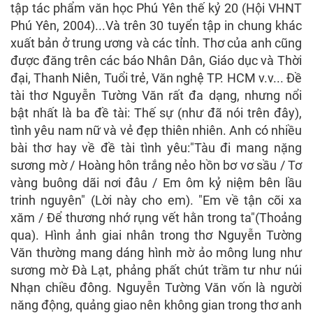
tập tác phẩm văn học Phú Yên thế kỷ 20 (Hội VHNT
Phú Yên, 2004)...Và trên 30 tuyển tập in chung khác
xuất bản ở trung ương và các tỉnh. Thơ của anh cũng
được đăng trên các báo Nhân Dân, Giáo dục và Thời
đại, Thanh Niên, Tuổi trẻ, Văn nghệ TP. HCM v.v... Đề
tài thơ Nguyễn Tường Văn rất đa dạng, nhưng nổi
bật nhất là ba đề tài: Thế sự (như đã nói trên đây),
tình yêu nam nữ và vẻ đẹp thiên nhiên. Anh có nhiều
bài thơ hay về đề tài tình yêu:"Tàu đi mang nặng
sương mờ / Hoàng hôn trắng nẻo hồn bơ vơ sầu / Tơ
vàng buông dãi nơi đâu / Em ôm kỷ niệm bên lầu
trinh nguyên" (Lời này cho em). "Em về tận cõi xa
xăm / Để thương nhớ rụng vết hằn trong ta"(Thoảng
qua). Hình ảnh giai nhân trong thơ Nguyễn Tường
Văn thường mang dáng hình mờ ảo mông lung như
sương mờ Đà Lạt, phảng phất chút trầm tư như núi
Nhạn chiều đông. Nguyễn Tường Văn vốn là người
năng động, quảng giao nên không gian trong thơ anh