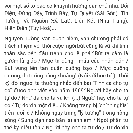
với một số tờ báo có khuynh hướng dân chủ như: Đối
Diện, Đứng Dậy, Trình Bày, Tự Quyết (Sài Gòn), Tin
Tưởng, Về Nguồn (Đà Lạt), Liên Kết (Nha Trang),
Hiện Diện (Tuy Hoà)...
Nguyễn Tường Văn quan niệm, văn chương phải có
trách nhiệm với thời cuộc, ngòi bút cũng là vũ khí tinh
thần sắc bén đấu tranh cho lẽ phải:"Bút ta cầm là
gươm là giáo / Mực ta dùng - máu của nhân dân /
Bút vung lên tan quân cuồng bạo / Mực xuống
đường, đất cũng bâng khuâng" (Nói với học trò). Thời
kỳ đó, người ta thường nhắc đến bài "Tình ca cho tự
do" được anh viết vào năm 1969:"Người hãy cho ta
tự do / Như đã cho ta vũ khí (...) Người hãy cho ta tự
do / Tự do xin một điều / Không trang bị "chính nghĩa"
trên lưỡi lê / Không ngụy trang "lý tưởng" trong nòng
súng / Súng đạn nào bắn lại anh em / Ngót phần tư
thế kỷ điêu tàn / Người hãy cho ta tự do / Tự do xin