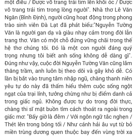
một điều / Được võ trang trái tim lên khối óc / Được
võ trang trái tim trong lòng người". Nhà thơ Lê Văn
Ngăn (Bình Định), người cũng hoạt động trong phong
trào sinh viên Đà Lạt đã phát biểu:"Nguyễn Tường
Văn là người gan dạ và giàu nhạy cảm trong đời lẫn
trang thơ. Văn có một chỗ đứng vững chãi trong thế
hệ thơ chúng tôi. Đó là một con người đáng quý
trọng nhưng tôi biết anh sống không dễ dàng gì".
Đúng như vậy, cuộc đời Nguyễn Tường Văn cũng lắm
thăng trầm, anh luôn bị theo dõi và gây khó dễ. Có
lần bị bắt vào trung tâm nhập ngũ, chàng thanh niên
yêu tự do này đã thấm hiểu thêm cuộc sống ngột
ngạt của trại lính, tưởng chừng như bị điểm danh cả
trong giấc ngủ. Không được tự do trong đời thực,
chàng thi sĩ mặt buồn tìm cách thoát ra ngoài trong
giấc mơ: "Bấy giờ là đêm / Với ngôn ngữ tắc nghẹn /
Thét lên trong bóng tối / Như cánh hải âu vụt từ bỏ
miền trùng dương quen thuộc bay đến vùng trời xa