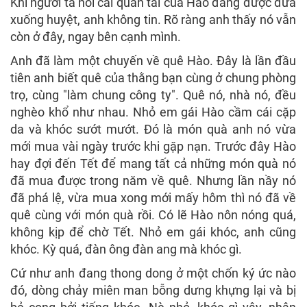
Khi người ta nói cái quan tài của Hào đang được đưa
xuống huyệt, anh không tin. Rõ ràng anh thấy nó vẫn
còn ở đây, ngay bên cạnh mình.
Anh đã làm một chuyến về quê Hào. Đây là lần đầu
tiên anh biết quê của thằng bạn cùng ở chung phòng
trọ, cùng "làm chung công ty". Quê nó, nhà nó, đều
nghèo khổ như nhau. Nhỏ em gái Hào cầm cái cặp
da và khóc sướt mướt. Đó là món quà anh nó vừa
mới mua vài ngày trước khi gặp nạn. Trước đây Hào
hay đợi đến Tết để mang tất cả những món quà nó
đã mua được trong năm về quê. Nhưng lần nầy nó
đã phá lệ, vừa mua xong mới mấy hôm thì nó đã về
quê cùng với món quà rồi. Có lẽ Hào nôn nóng quá,
không kịp để chờ Tết. Nhỏ em gái khóc, anh cũng
khóc. Kỳ quá, đàn ông đàn ang mà khóc gì.
Cứ như anh đang thong dong ở một chốn ký ức nào
đó, dòng chảy miên man bỗng dưng khựng lại và bị