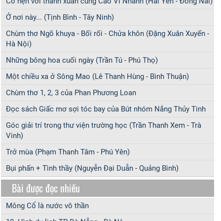
Có hẹn với thanh xuân cùng Cao Vĩ Nhánh (Hải Yến - Đồng Nai)
Ở nơi này... (Tịnh Bình - Tây Ninh)
Chùm thơ Ngõ khuya - Bối rối - Chửa khôn (Đặng Xuân Xuyến -
Hà Nội)
Những bông hoa cuối ngày (Trần Tú - Phú Thọ)
Một chiều xa ở Sông Mao (Lê Thanh Hùng - Bình Thuận)
Chùm thơ 1, 2, 3 của Phan Phương Loan
Đọc sách Giấc mơ sợi tóc bay của Bút nhóm Nắng Thủy Tinh
Góc giải trí trong thư viện trường học (Trần Thanh Xem - Trà
Vinh)
Trở mùa (Phạm Thanh Tâm - Phú Yên)
Bụi phấn + Tình thầy (Nguyễn Đại Duẫn - Quảng Bình)
Bài được đọc nhiều
Mông Cổ là nước vô thần