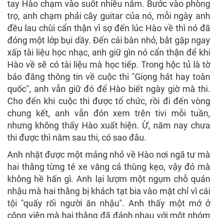
tay Hào chạm vào suốt nhiều năm. Bước vào phòng
trọ, anh chạm phải cây guitar của nó, mỗi ngày anh
đều lau chùi cẩn thận vì sợ đến lúc Hào về thì nó đã
đóng một lớp bụi dầy. Đến cái bàn nhỏ, bắt gặp ngay
xấp tài liệu học nhạc, anh giữ gìn nó cẩn thận để khi
Hào về sẽ có tài liệu mà học tiếp. Trong hộc tủ là tờ
báo đăng thông tin về cuộc thi "Giọng hát hay toàn
quốc", anh vẫn giữ đó để Hào biết ngày giờ mà thi.
Cho đến khi cuộc thi được tổ chức, rồi đi đến vòng
chung kết, anh vẫn đón xem trên tivi mỗi tuần,
nhưng không thấy Hào xuất hiện. Ừ, năm nay chưa
thi được thì năm sau thi, có sao đâu.
Anh nhặt được một mảng nhỏ về Hào nơi ngã tư mà
hai thằng từng té xe văng cả thùng kẹo, vậy đó mà
không hề hấn gì. Anh lại lượm một ngụm chỗ quán
nhậu mà hai thằng bị khách tạt bia vào mặt chỉ vì cái
tội "quấy rối người ăn nhậu". Anh thấy một mớ ở
công viên mà hai thằng đã đánh nhau với một nhóm