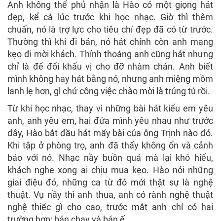
Anh không thể phủ nhận là Hào có một giọng hát
đẹp, kể cả lúc trước khi học nhạc. Giờ thì thêm
chuẩn, nó là trợ lực cho tiêu chí đẹp đã có từ trước.
Thường thì khi đi bán, nó hát chính còn anh mang
kẹo đi mời khách. Thỉnh thoảng anh cũng hát nhưng
chỉ là để đổi khẩu vị cho đỡ nhàm chán. Anh biết
mình không hay hát bằng nó, nhưng anh miệng mồm
lanh lẹ hơn, gì chứ công việc chào mời là trúng tủ rồi.
Từ khi học nhạc, thay vì những bài hát kiểu em yêu
anh, anh yêu em, hai đứa mình yêu nhau như trước
đây, Hào bắt đầu hát mấy bài của ông Trịnh nào đó.
Khi tập ở phòng trọ, anh đã thấy không ổn và cảnh
báo với nó. Nhạc nầy buồn quá mà lại khó hiểu,
khách nghe xong ai chịu mua kẹo. Hào nói những
giai điệu đó, những ca từ đó mới thật sự là nghệ
thuật. Vụ nầy thì anh thua, anh có rành nghệ thuật
nghệ thiếc gì cho cao, trước mắt anh chỉ có hai
trường hợp: bán chạy và bán ế.