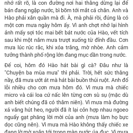
nhớ rất rõ, là con đường nơi hai thằng dừng lại để
bán đang ngập nước, bì bõm tới mắt cá chân. Anh và
Hào phải xắn quần mà đi. À, mà phải rồi, đúng là có
một cơn mưa ngày hôm ấy. Vì anh chợt nhớ lại hình
ảnh mấy sợi tóc mai bết bát nước của Hào, vết tích
sau khi một nắm mưa trượt xuống từ đỉnh đầu. Cơn
mưa lúc rúc rắc, khi xóa trắng, mờ nhòe. Anh cảm
tưởng thành phố rộng lớn đang mục dần trong nước.
Để coi, hôm đó Hào hát bài gì cà? Đâu như là
"Chuyện ba mùa mưa" thì phải. Trời, hết sức thằng
nầy, đã mưa ướt át mà hát bài buồn thúi ruột. Anh đổ
lỗi nhiều cho cơn mưa hôm đó. Vì mưa mà chiếc
micro và cái loa cứ nấc lên từng cơn sù sụ (mặc dù
anh biết chúng đã có thâm niên). Vì mưa mà đường
xá vắng hút heo, người đã ít lại cỏn hợp nhau ngoeo
nguẩy gạt phăng lời mời của anh (mưa làm họ bực
dọc cũng nên). Vì mưa mà Hào không thấy chiếc xe
đang lờ mờ xoắn tới trong màn nước úa đục. Vì mưa