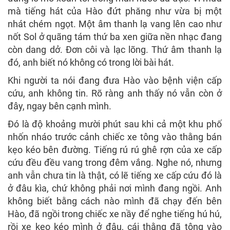
mà tiếng hát của Hào đứt phăng như vừa bị một
nhát chém ngọt. Một âm thanh lạ vang lên cao như
nốt Sol ở quãng tám thứ ba xen giữa nền nhạc đang
còn dang dở. Đơn côi và lạc lõng. Thứ âm thanh lạ
đó, anh biết nó không có trong lời bài hát.
Khi người ta nói đang đưa Hào vào bệnh viện cấp
cứu, anh không tin. Rõ ràng anh thấy nó vẫn còn ở
đây, ngay bên cạnh mình.
Đó là độ khoảng mười phút sau khi cả một khu phố
nhốn nháo trước cảnh chiếc xe tông vào thằng bán
kẹo kéo bên đường. Tiếng rú rú ghê rợn của xe cấp
cứu đều đều vang trong đêm vắng. Nghe nó, nhưng
anh vẫn chưa tin là thật, có lẽ tiếng xe cấp cứu đó là
ở đâu kìa, chứ không phải nơi mình đang ngồi. Anh
không biết bằng cách nào mình đã chạy đến bên
Hào, đã ngồi trong chiếc xe nầy để nghe tiếng hú hú,
rồi xe kẹo kéo mình ở đâu, cái thằng đã tông vào