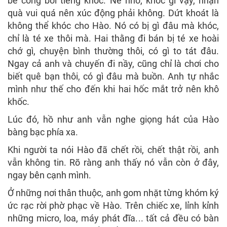
bẻ cong bởi tiếng khóc. Nè nhỏ, khóc gì vậy, nhận
quà vui quá nên xúc động phải không. Dứt khoát là
không thể khóc cho Hào. Nó có bị gì đâu mà khóc,
chỉ là té xe thôi mà. Hai thằng đi bán bị té xe hoài
chớ gì, chuyện bình thường thôi, có gì to tát đâu.
Ngay cả anh và chuyến đi nầy, cũng chỉ là chơi cho
biết quê bạn thôi, có gì đâu mà buồn. Anh tự nhắc
mình như thế cho đến khi hai hốc mắt trở nên khô
khốc.
Lúc đó, hồ như anh vẫn nghe giọng hát của Hào
bàng bạc phía xa.
Khi người ta nói Hào đã chết rồi, chết thật rồi, anh
vẫn không tin. Rõ ràng anh thấy nó vẫn còn ở đây,
ngay bên cạnh mình.
Ở những nơi thân thuộc, anh gom nhặt từng khóm ký
ức rạc rời phờ phạc về Hào. Trên chiếc xe, lỉnh kỉnh
những micro, loa, máy phát đĩa... tất cả đều có bàn