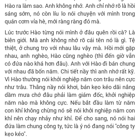
Hào ra làm sao. Anh không nhớ. Anh chỉ nhớ rõ là hồi
sáng sớm, nó còn líu lo nói chuyện với mình trong
quán cơm vỉa hè, mới ràng ràng đó mà.
Lúc trước Hào từng nói mình ở đâu quên rồi cà? Là
biên giới. Mà anh không nhớ rõ cái tên nó là gì. Tệ
thiệt, ở chung trọ với nhau lâu vậy mà. Hồi mới gặp
nhau, anh nghèo, Hào cũng nghèo (thì đến giờ vẫn
có đứa nào khá hơn đâu). Anh với Hào đi bán chung
với nhau đã bốn năm. Chi tiết nầy thì anh nhớ rất kỹ.
Vì Hào thường nói khởi nghiệp năm con trâu nên cực
như trâu. Thằng nầy nói khơi, bán kẹo kéo dãi nắng
dầm mưa chớ đâu phải làm giám đốc, khởi nghiệp
năm nào mà không cực. Nếu bắt đầu làm từ năm
con khỉ không chừng nó sẽ nói khởi nghiệp năm con
khỉ nên chạy nhảy như khỉ. Để cho sang, nó nói hai
đứa làm chung công ty, tức là ý nó đang nói "công ty
kẹo kéo".