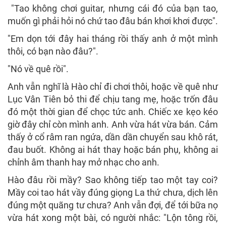
"Tao không chơi guitar, nhưng cái đó của bạn tao,
muốn gì phải hỏi nó chứ tao đâu bán khơi khơi được".
"Em dọn tới đây hai tháng rồi thấy anh ở một mình
thôi, có bạn nào đâu?".
"Nó về quê rồi".
Anh vẫn nghĩ là Hào chỉ đi chơi thôi, hoặc về quê như
Lục Vân Tiên bỏ thi để chịu tang mẹ, hoặc trốn đâu
đó một thời gian để chọc tức anh. Chiếc xe kẹo kéo
giờ đây chỉ còn mình anh. Anh vừa hát vừa bán. Cảm
thấy ở cổ râm ran ngứa, dần dần chuyển sau khô rát,
đau buốt. Không ai hát thay hoặc bán phụ, không ai
chỉnh âm thanh hay mở nhạc cho anh.
Hào đâu rồi mầy? Sao không tiếp tao một tay coi?
Mầy coi tao hát vầy đúng giọng La thứ chưa, dịch lên
đúng một quãng tư chưa? Anh vẫn đợi, để tới bữa nọ
vừa hát xong một bài, có người nhắc: "Lộn tông rồi,