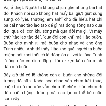
Và, ế thiệt. Người ta không chịu nghe những bài hát
đó. Khách nói sao không hát mấy bài giựt giựt sung
sung, có "yêu thương, em anh" cho dễ hiểu, hát chi
ba cái nhạc tào lao tào đế gì mà dòng sông nào qua
đời, qua cái con khỉ, sông mà qua đời mẹ gì. Vì mấy
chữ "tào lao tào đế", "qua đời con khỉ" mà Hào buồn.
Buồn cho mình ít, mà buồn cho nhạc và cho ông
Trịnh nhiều. Anh thì thấy Hào khờ quá, người ta buộc
miệng nói khơi thôi có là đống ôn gì, với lại ông Trịnh
là ông nào có dính dấp gì tới xe kẹo kéo của mình
đâu mà buồn.
Bây giờ thì có lẽ không còn ai buồn cho những đối
tượng đó nữa. Khóa học nhạc vẫn chưa kết thúc,
cuộc thi nó mơ ước vẫn chưa tổ chức. Hào chưa đi
đến cuối chặng đường mà, sao lại có thể bỏ cuộc
sớm vậy.