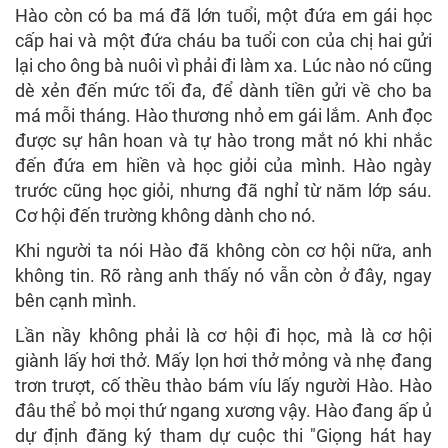
Hào còn có ba má đã lớn tuổi, một đứa em gái học
cấp hai và một đứa cháu ba tuổi con của chị hai gửi
lại cho ông bà nuôi vì phải đi làm xa. Lúc nào nó cũng
dè xẻn đến mức tối đa, để dành tiền gửi về cho ba
má mỗi tháng. Hào thương nhỏ em gái lắm. Anh đọc
được sự hân hoan và tự hào trong mắt nó khi nhắc
đến đứa em hiền và học giỏi của mình. Hào ngày
trước cũng học giỏi, nhưng đã nghỉ từ năm lớp sáu.
Cơ hội đến trường không dành cho nó.
Khi người ta nói Hào đã không còn cơ hội nữa, anh
không tin. Rõ ràng anh thấy nó vẫn còn ở đây, ngay
bên cạnh mình.
Lần nầy không phải là cơ hội đi học, mà là cơ hội
giành lấy hơi thở. Mấy lọn hơi thở mỏng và nhẹ đang
trơn trượt, cố thều thào bám víu lấy người Hào. Hào
đâu thể bỏ mọi thứ ngang xương vậy. Hào đang ấp ủ
dự định đăng ký tham dự cuộc thi "Giọng hát hay