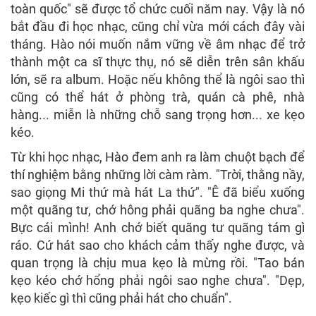
toàn quốc" sẽ được tổ chức cuối năm nay. Vậy là nó
bắt đầu đi học nhạc, cũng chỉ vừa mới cách đây vài
tháng. Hào nói muốn nắm vững về âm nhạc để trở
thành một ca sĩ thực thụ, nó sẽ diễn trên sân khấu
lớn, sẽ ra album. Hoặc nếu không thể là ngôi sao thì
cũng có thể hát ở phòng trà, quán cà phê, nhà
hàng... miễn là những chỗ sang trọng hơn... xe kẹo
kéo.
Từ khi học nhạc, Hào đem anh ra làm chuột bạch để
thí nghiệm bằng những lời càm ràm. "Trời, thằng nầy,
sao giọng Mi thứ mà hát La thứ". "Ê đã biểu xuống
một quãng tư, chớ hông phải quãng ba nghe chưa".
Bực cái mình! Anh chớ biết quãng tư quãng tám gì
ráo. Cứ hát sao cho khách cảm thấy nghe được, và
quan trọng là chịu mua kẹo là mừng rồi. "Tao bán
kẹo kéo chớ hổng phải ngôi sao nghe chưa". "Dẹp,
kẹo kiếc gì thì cũng phải hát cho chuẩn".