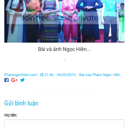
Bài và ảnh Ngọc Hiền...
.
Phamngochien.com -
21:36 - 09/05/2013 -
Bài của Phạm Ngọc Hiền
Gửi bình luận
Họ tên: