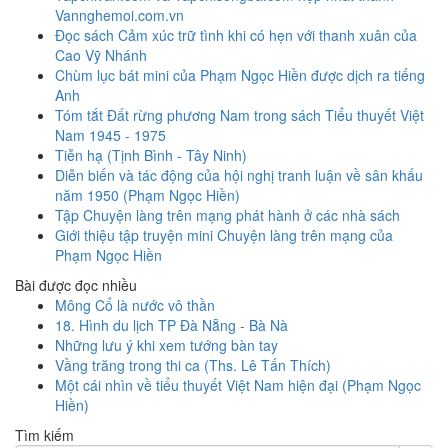
Vannghemoi.com.vn
Đọc sách Cảm xúc trữ tình khi có hẹn với thanh xuân của
Cao Vỹ Nhánh
Chùm lục bát mini của Phạm Ngọc Hiền được dịch ra tiếng
Anh
Tóm tắt Đất rừng phương Nam trong sách Tiểu thuyết Việt
Nam 1945 - 1975
Tiễn hạ (Tịnh Bình - Tây Ninh)
Diễn biến và tác động của hội nghị tranh luận về sân khấu
năm 1950 (Phạm Ngọc Hiền)
Tập Chuyện làng trên mạng phát hành ở các nhà sách
Giới thiệu tập truyện mini Chuyện làng trên mạng của
Phạm Ngọc Hiền
Bài được đọc nhiều
Mông Cổ là nước vô thần
18. Hình du lịch TP Đà Nẵng - Bà Nà
Những lưu ý khi xem tướng bàn tay
Vầng trăng trong thi ca (Ths. Lê Tấn Thích)
Một cái nhìn về tiểu thuyết Việt Nam hiện đại (Phạm Ngọc
Hiền)
Tìm kiếm