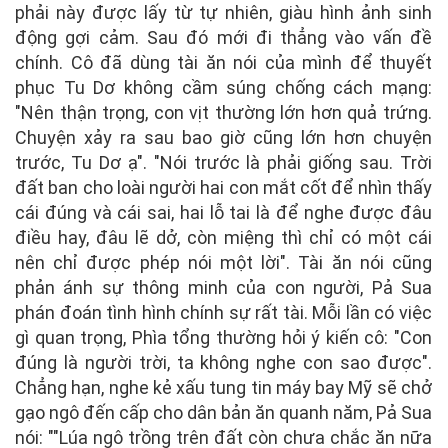
phải này được lấy từ tự nhiên, giàu hình ảnh sinh
động gợi cảm. Sau đó mới đi thẳng vào vấn đề
chính. Cô đã dùng tài ăn nói của mình để thuyết
phục Tu Dơ không cầm súng chống cách mạng:
"Nên thận trọng, con vịt thường lớn hơn quả trứng.
Chuyện xảy ra sau bao giờ cũng lớn hơn chuyện
trước, Tu Dơ ạ". "Nói trước là phải giống sau. Trời
đất ban cho loài người hai con mắt cốt để nhìn thấy
cái đúng và cái sai, hai lỗ tai là để nghe được đâu
điều hay, đâu lẽ dở, còn miệng thì chỉ có một cái
nên chỉ được phép nói một lời". Tài ăn nói cũng
phản ánh sự thông minh của con người, Pả Sua
phán đoán tình hình chính sự rất tài. Mỗi lần có việc
gì quan trọng, Phìa tổng thường hỏi ý kiến cô: "Con
đúng là người trời, ta không nghe con sao được".
Chẳng hạn, nghe kẻ xấu tung tin máy bay Mỹ sẽ chở
gạo ngô đến cấp cho dân bản ăn quanh năm, Pả Sua
nói: ""Lúa ngô trồng trên đất còn chưa chắc ăn nữa