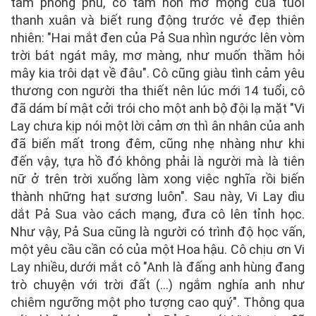
tâm phong phú, có tâm hồn mơ mộng của tuổi
thanh xuân và biết rung động trước vẻ đẹp thiên
nhiên: "Hai mắt đen của Pả Sua nhìn ngước lên vòm
trời bát ngát mây, mơ màng, như muốn thầm hỏi
mây kia trôi dạt về đâu". Cô cũng giàu tình cảm yêu
thương con người tha thiết nên lúc mới 14 tuổi, cô
đã dám bí mật cởi trói cho một anh bộ đội lạ mặt "Vi
Lay chưa kịp nói một lời cảm ơn thì ân nhân của anh
đã biến mất trong đêm, cũng nhẹ nhàng như khi
đến vậy, tựa hồ đó không phải là người mà là tiên
nữ ở trên trời xuống làm xong việc nghĩa rồi biến
thành những hạt sương luôn". Sau này, Vi Lay dìu
dắt Pả Sua vào cách mạng, đưa cô lên tỉnh học.
Như vậy, Pả Sua cũng là người có trình độ học vấn,
một yêu cầu cần có của một Hoa hậu. Cô chịu ơn Vi
Lay nhiều, dưới mắt cô "Anh là đấng anh hùng đang
trò chuyện với trời đất (...) ngắm nghía anh như
chiêm ngưỡng một pho tượng cao quý". Thông qua