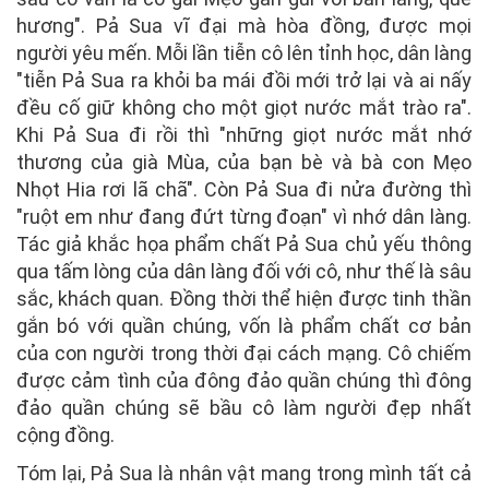
hương". Pả Sua vĩ đại mà hòa đồng, được mọi
người yêu mến. Mỗi lần tiễn cô lên tỉnh học, dân làng
"tiễn Pả Sua ra khỏi ba mái đồi mới trở lại và ai nấy
đều cố giữ không cho một giọt nước mắt trào ra".
Khi Pả Sua đi rồi thì "những giọt nước mắt nhớ
thương của già Mùa, của bạn bè và bà con Mẹo
Nhọt Hia rơi lã chã". Còn Pả Sua đi nửa đường thì
"ruột em như đang đứt từng đoạn" vì nhớ dân làng.
Tác giả khắc họa phẩm chất Pả Sua chủ yếu thông
qua tấm lòng của dân làng đối với cô, như thế là sâu
sắc, khách quan. Đồng thời thể hiện được tinh thần
gắn bó với quần chúng, vốn là phẩm chất cơ bản
của con người trong thời đại cách mạng. Cô chiếm
được cảm tình của đông đảo quần chúng thì đông
đảo quần chúng sẽ bầu cô làm người đẹp nhất
cộng đồng.
Tóm lại, Pả Sua là nhân vật mang trong mình tất cả