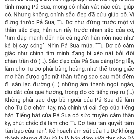
tính mạng Pả Sua, mong có nhân vật nào cứu giúp
cô. Nhưng không, chính sắc đẹp đã cứu giúp cô. Vì
đứng trước Pả Sua, Tu Dơ như đứng trước một vị
thần sắc đẹp, hắn run rẩy trước nhan sắc của cô,
"tim đập mạnh đến nỗi cả người hắn nôn nao như
kẻ bị say sóng". Nhìn Pả Sua múa, "Tu Dơ có cảm
giác như chính tim mình đang bị xéo nát bởi đôi
chân trần đó (...). Sắc đẹp của Pả Sua càng lộng lẫy,
làm cho Tu Dơ phải bàng hoàng, như thể trong giấc
mơ hắn được gặp nữ thần trăng sao sau một đêm
đi săn lạc đường (...) những âm thanh ngọt ngào,
dìu dặt của quê hương, trong đó có tiếng mẹ ru (...)
Không phải sắc đẹp bề ngoài của Pả Sua đã làm
cho Tu Dơ chờn tay, mà chính vì cái đẹp của tiếng
hát. Tiếng hát của Pả Sua có sức truyền cảm thần
kỳ, phút chốc đã làm cho Tu Dơ tiêu tan quyết tâm
tàn bạo của hắn". Kế hoạch ám sát của Tu Dơ không
thành nhưng điều kỳ lạ là hắn dám viết thư cho Pả