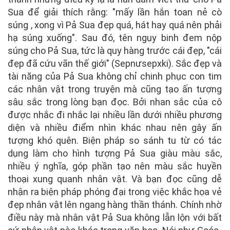
Sua để giải thích rằng: "mấy lần hắn toan nẻ cò
súng , xong vì Pả Sua đẹp quá, hát hay quá nên phải
hạ súng xuống". Sau đó, tên ngụy binh đem nộp
súng cho Pả Sua, tức là quy hàng trước cái đẹp, "cái
đẹp đã cứu vãn thế giới" (Sepnưsepxki). Sắc đẹp và
tài năng của Pả Sua không chỉ chinh phục con tim
các nhân vật trong truyện mà cũng tạo ấn tượng
sâu sắc trong lòng bạn đọc. Bởi nhan sắc của cô
được nhắc đi nhắc lại nhiều lần dưới nhiều phương
diện và nhiều điểm nhìn khác nhau nên gây ấn
tượng khó quên. Biện pháp so sánh tu từ có tác
dụng làm cho hình tượng Pả Sua giàu màu sắc,
nhiều ý nghĩa, góp phần tạo nên màu sắc huyền
thoại xung quanh nhân vật. Và bạn đọc cũng dễ
nhận ra biện pháp phóng đại trong việc khắc họa vẻ
đẹp nhân vật lên ngang hàng thần thánh. Chính nhờ
điều này mà nhân vật Pả Sua không lẫn lộn với bất