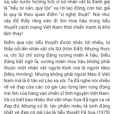
sa, sắc nước hương trời, vì sợ nhân vật bị đánh giá
là "tiểu tư sản, quý tộc" xa rời lao động, còn tác giả
bị quy là theo quan điểm "vị nghệ thuật". Nói như
vậy để thấy rằng việc đi tìm Hoa hậu trong tiểu
thuyết cách mạng Việt Nam thời chiến tranh là khó
lắm thay!
Điểm qua các tiểu thuyết được nhắc tới nhiều, ta
thấy nổi lên nhân vật chị Sứ (Hòn Đất). Nhưng thực
ra, chị Sứ chỉ xứng đáng vương miện Á hậu. Điều
đáng bất ngờ là, vương miện Hoa hậu không phải
thuộc một nhân vật người Kinh mà là người Mẹo
(Mèo, Hmông). Nhưng không phải người Mẹo ở Việt
Nam mà là ở tận xứ Lào xa xôi. Ta đã nghe nói nhiều
về vẻ đẹp của các cô gái Lào từng làm rung động
trái tim của hàng vạn chiến sĩ tình nguyện Việt Nam.
Và có biết bao nhiêu thơ văn nhạc họa đã ngợi ca vẻ
đẹp đó. Nhưng có lẽ, tác phẩm miêu tả sinh động
nhất vẻ đẹp cô gái Lào là tiểu thuyết Pả Sua (1975)