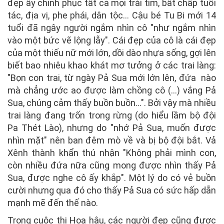
đẹp ấy chinh phục tất cả mọi trái tim, bất chấp tuổi
tác, địa vị, phe phái, dân tộc... Cậu bé Tu Bi mới 14
tuổi đã ngây người ngắm nhìn cô "như ngắm nhìn
vào một bức vẽ lộng lẫy". Cái đẹp của cô là cái đẹp
của một thiếu nữ mới lớn, dồi dào nhựa sống, gợi lên
biết bao nhiêu khao khát mơ tưởng ở các trai làng:
"Bọn con trai, từ ngày Pả Sua mới lớn lên, đứa nào
mà chẳng ước ao được làm chồng cô (...) vắng Pả
Sua, chúng cảm thấy buồn buồn...". Bởi vậy mà nhiều
trai làng đang trốn trong rừng (do hiểu lầm bộ đội
Pa Thét Lào), nhưng do "nhớ Pả Sua, muốn được
nhìn mặt" nên ban đêm mò về và bị bộ đội bắt. Vả
Xênh thành khẩn thú nhận "Không phải mình con,
còn nhiều đứa nữa cũng mong được nhìn thấy Pả
Sua, được nghe cô ấy khắp". Một lý do có vẻ buồn
cười nhưng qua đó cho thấy Pả Sua có sức hấp dẫn
mạnh mẽ đến thế nào.
Trong cuộc thi Hoa hậu, các người đẹp cũng được