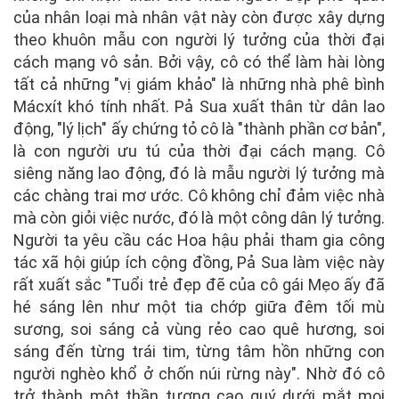
của nhân loại mà nhân vật này còn được xây dựng
theo khuôn mẫu con người lý tưởng của thời đại
cách mạng vô sản. Bởi vậy, cô có thể làm hài lòng
tất cả những "vị giám khảo" là những nhà phê bình
Mácxít khó tính nhất. Pả Sua xuất thân từ dân lao
động, "lý lịch" ấy chứng tỏ cô là "thành phần cơ bản",
là con người ưu tú của thời đại cách mạng. Cô
siêng năng lao động, đó là mẫu người lý tưởng mà
các chàng trai mơ ước. Cô không chỉ đảm việc nhà
mà còn giỏi việc nước, đó là một công dân lý tưởng.
Người ta yêu cầu các Hoa hậu phải tham gia công
tác xã hội giúp ích cộng đồng, Pả Sua làm việc này
rất xuất sắc "Tuổi trẻ đẹp đẽ của cô gái Mẹo ấy đã
hé sáng lên như một tia chớp giữa đêm tối mù
sương, soi sáng cả vùng rẻo cao quê hương, soi
sáng đến từng trái tim, từng tâm hồn những con
người nghèo khổ ở chốn núi rừng này". Nhờ đó cô
trở thành một thần tượng cao quý dưới mắt mọi