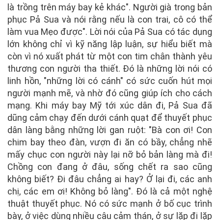
là trồng trên máy bay kẻ khác". Người già trong bản
phục Pả Sua và nói rằng nếu là con trai, cô có thể
làm vua Mẹo được". Lời nói của Pả Sua có tác dụng
lớn không chỉ vì kỹ năng lập luận, sự hiểu biết mà
còn vì nó xuất phát từ một con tim chân thành yêu
thương con người tha thiết. Đó là những lời nói có
linh hồn, "những lời có cánh" có sức cuốn hút mọi
người mạnh mẽ, và nhờ đó cũng giúp ích cho cách
mạng. Khi máy bay Mỹ tới xúc dân đi, Pả Sua đã
dũng cảm chạy đến dưới cánh quạt để thuyết phục
dân làng bằng những lời gan ruột: "Bà con ơi! Con
chim bay theo đàn, vượn đi ăn có bầy, chẳng nhẽ
mấy chục con người này lại nỡ bỏ bản làng mà đi!
Chồng con đang ở đâu, sống chết ra sao cũng
không biết? Đi đâu chẳng ai hay? Ở lại đi, các anh
chị, các em ơi! Không bỏ làng". Đó là cả một nghệ
thuật thuyết phục. Nó có sức mạnh ở bố cục trình
bày, ở việc dùng nhiều câu cảm thán, ở sự lặp đi lặp