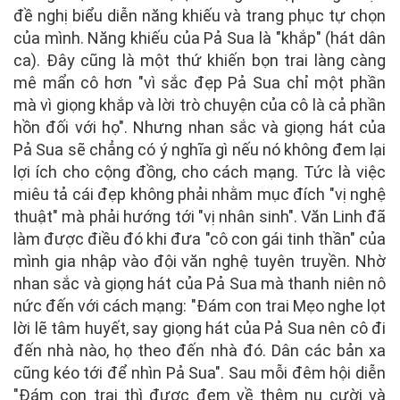
đề nghị biểu diễn năng khiếu và trang phục tự chọn
của mình. Năng khiếu của Pả Sua là "khắp" (hát dân
ca). Đây cũng là một thứ khiến bọn trai làng càng
mê mẩn cô hơn "vì sắc đẹp Pả Sua chỉ một phần
mà vì giọng khắp và lời trò chuyện của cô là cả phần
hồn đối với họ". Nhưng nhan sắc và giọng hát của
Pả Sua sẽ chẳng có ý nghĩa gì nếu nó không đem lại
lợi ích cho cộng đồng, cho cách mạng. Tức là việc
miêu tả cái đẹp không phải nhằm mục đích "vị nghệ
thuật" mà phải hướng tới "vị nhân sinh". Văn Linh đã
làm được điều đó khi đưa "cô con gái tinh thần" của
mình gia nhập vào đội văn nghệ tuyên truyền. Nhờ
nhan sắc và giọng hát của Pả Sua mà thanh niên nô
nức đến với cách mạng: "Đám con trai Mẹo nghe lọt
lời lẽ tâm huyết, say giọng hát của Pả Sua nên cô đi
đến nhà nào, họ theo đến nhà đó. Dân các bản xa
cũng kéo tới để nhìn Pả Sua". Sau mỗi đêm hội diễn
"Đám con trai thì được đem về thêm nụ cười và