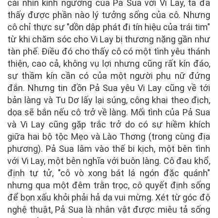
cái nhìn kính ngưỡng của Pả Sua với Vi Lay, ta đã
thấy được phần nào lý tưởng sống của cô. Nhưng
cô chỉ thực sự "dồn dập phát đi tín hiệu của trái tim"
từ khi chăm sóc cho Vi Lay bị thương nặng gần như
tàn phế. Điều đó cho thấy cô có một tình yêu thánh
thiện, cao cả, không vụ lợi nhưng cũng rất kín đáo,
sự thầm kín cần có của một người phụ nữ đứng
đắn. Nhưng tin đồn Pả Sua yêu Vi Lay cũng về tới
bản làng và Tu Dơ lấy lại súng, công khai theo địch,
dọa sẽ bắn nếu cô trở về làng. Mối tình của Pả Sua
và Vi Lay cũng gặp trắc trở do có sự hiềm khích
giữa hai bộ tộc Mẹo và Lào Thơng (trong cùng địa
phương). Pả Sua lâm vào thế bi kịch, một bên tình
với Vi Lay, một bên nghĩa với buôn làng. Cô đau khổ,
định tự tử, "cô vò xong bát lá ngón đặc quánh"
nhưng qua một đêm trằn trọc, cô quyết định sống
để bọn xấu khỏi phải hả dạ vui mừng. Xét từ góc độ
nghệ thuật, Pả Sua là nhân vật được miêu tả sống