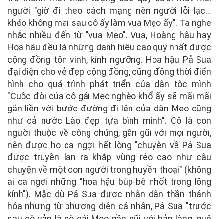
người "giờ đi theo cách mạng nên người lỗi lạc...
khéo không mai sau cô ấy làm vua Mẹo ấy". Ta nghe
nhắc nhiều đến từ "vua Mẹo". Vua, Hoàng hậu hay
Hoa hậu đều là những danh hiệu cao quý nhất được
cộng đồng tôn vinh, kính ngưỡng. Hoa hậu Pả Sua
đại diện cho vẻ đẹp cộng đồng, cũng đồng thời điển
hình cho quá trình phát triển của dân tộc mình
"Cuộc đời của cô gái Mẹo nghèo khổ ấy sẽ mãi mãi
gắn liền với bước đường đi lên của dân Mẹo cũng
như cả nước Lào đẹp tựa bình minh". Cô là con
người thuộc về công chúng, gần gũi với mọi người,
nên được họ ca ngợi hết lòng "chuyện về Pả Sua
được truyền lan ra khắp vùng rẻo cao như câu
chuyện về một con người trong huyền thoại" (không
ai ca ngợi những "hoa hậu búp-bê nhốt trong lồng
kính"). Mặc dù Pả Sua được nhân dân thần thánh
hóa nhưng từ phương diện cá nhân, Pả Sua "trước
sau cô vẫn là cô gái Mẹo gần gũi với bản làng, quê