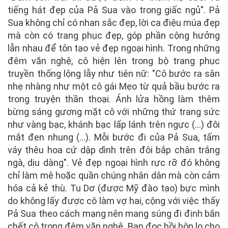
tiếng hát đẹp của Pả Sua vào trong giấc ngủ". Pả
Sua không chỉ có nhan sắc đẹp, lời ca điệu múa đẹp
mà còn có trang phục đẹp, góp phần cộng hưởng
lẫn nhau để tôn tạo vẻ đẹp ngoại hình. Trong những
đêm văn nghệ, cô hiện lên trong bộ trang phục
truyền thống lộng lẫy như tiên nữ: "Cô bước ra sân
nhẹ nhàng như một cô gái Mẹo từ quả bầu bước ra
trong truyện thần thoại. Ánh lửa hồng làm thêm
bừng sáng gương mặt cô với những thứ trang sức
như vàng bạc, khánh bạc lấp lánh trên ngực (...) đôi
mắt đen nhung (...). Mỗi bước đi của Pả Sua, tấm
váy thêu hoa cứ dập dình trên đôi bắp chân trắng
ngà, dịu dàng". Vẻ đẹp ngoại hình rực rỡ đó không
chỉ làm mê hoặc quần chúng nhân dân mà còn cảm
hóa cả kẻ thù. Tu Dơ (được Mỹ đào tạo) bực mình
do không lấy được cô làm vợ hai, cộng với việc thấy
Pả Sua theo cách mạng nên mang súng đi định bắn
chết cô trong đêm văn nghệ. Bạn đọc hồi hộp lo cho