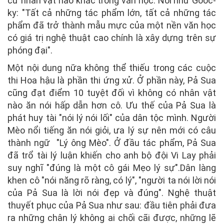
cứ nhân vật nào khác trong văn học. Nói như Goóc-
ky: "Tất cả những tác phẩm lớn, tất cả những tác
phẩm đã trở thành mẫu mực của một nền văn học
có giá trị nghệ thuật cao chính là xây dựng trên sự
phóng đại".
Một nội dung nữa không thể thiếu trong các cuộc
thi Hoa hậu là phần thi ứng xử. Ở phần này, Pả Sua
cũng đạt điểm 10 tuyệt đối vì không có nhân vật
nào ăn nói hấp dẫn hơn cô. Ưu thế của Pả Sua là
phát huy tài "nói lý nói lối" của dân tộc mình. Người
Mèo nổi tiếng ăn nói giỏi, ưa lý sự nên mới có câu
thành ngữ "Lý ông Mèo". Ở đầu tác phẩm, Pả Sua
đã trổ tài lý luận khiến cho anh bộ đội Vi Lay phải
suy nghĩ "đúng là một cô gái Mẹo lý sự".Dân làng
khen cô "nói năng rõ ràng, có lý", "người ta nói lời nói
của Pả Sua là lời nói đẹp và đúng". Nghệ thuật
thuyết phục của Pả Sua như sau: đầu tiên phải đưa
ra những chân lý không ai chối cãi được, những lẽ