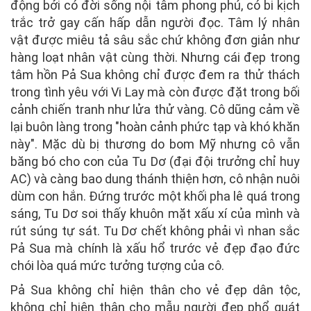
động bởi có đời sống nội tâm phong phú, có bi kịch
trắc trở gay cấn hấp dẫn người đọc. Tâm lý nhân
vật được miêu tả sâu sắc chứ không đơn giản như
hàng loạt nhân vật cùng thời. Nhưng cái đẹp trong
tâm hồn Pả Sua không chỉ được đem ra thử thách
trong tình yêu với Vi Lay mà còn được đặt trong bối
cảnh chiến tranh như lửa thử vàng. Cô dũng cảm về
lại buôn làng trong "hoàn cảnh phức tạp và khó khăn
này". Mặc dù bị thương do bom Mỹ nhưng cô vẫn
băng bó cho con của Tu Dơ (đại đội trưởng chỉ huy
AC) và càng bao dung thánh thiện hơn, cô nhận nuôi
dùm con hắn. Đứng trước một khối pha lê quá trong
sáng, Tu Dơ soi thấy khuôn mặt xấu xí của mình và
rút súng tự sát. Tu Dơ chết không phải vì nhan sắc
Pả Sua mà chính là xấu hổ trước vẻ đẹp đạo đức
chói lòa quá mức tưởng tượng của cô.
Pả Sua không chỉ hiện thân cho vẻ đẹp dân tộc,
không chỉ hiện thân cho mẫu người đẹp phổ quát