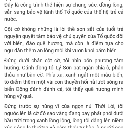
Đây là công trình thể hiện sự chung sức, đồng lòng,
sẵn sàng bảo vệ lãnh thổ Tổ quốc của thế hệ trẻ cả
nước.
Cột cờ không những là lời thề son sắt của tuổi trẻ
nguyện quyết tâm bảo vệ chủ quyền của Tổ quốc đối
với biển, đảo quê hương, mà còn là điểm tựa cho
ngư dân thêm an lòng mỗi khi vươn khơi bám biển.
Đứng dưới chân cột cờ, tôi nhìn bốn phương tám
hướng. Cánh đồng tỏi Lý Sơn bạt ngàn chia ô, phân
thửa như bàn cờ. Phía xa, xanh ngắt một màu biển,
tô điểm thêm một vài con thuyền hối hả lướt sóng ra
biển Đông đánh đánh cá, tôi thấy quê hương mình
hùng vỹ quá.
Đứng trước sự hùng vĩ của ngọn núi Thới Lới, tôi
ngước lên lá cờ đỏ sao vàng đang bay phất phới dưới
bầu trời trong xanh lồng lộng, lòng tôi dâng lên niềm
xúc động lạ thường và cảm thấy tự hào là người con