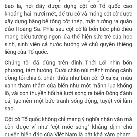
bao la, nơi đây được dựng cột cờ Tổ quốc cao
khoảng hai mươi mét, đế trụ cờ và móng cột cờ được
xây dựng bằng bê tông cốt thép, mặt hướng ra quần
đảo Hoàng Sa. Phía sau cột cờ là bốn bức phù điêu
mang biểu tượng ngọn lửa thể hiện sức trẻ của học
sinh, sinh viên cả nước hướng về chủ quyền thiêng
liêng của Tổ quốc.
Chúng tôi đã đứng trên đỉnh Thới Lới nhìn bốn
phương, tám hướng. Dưới chân núi mênh mông cánh
đồng tỏi chia ô, phân thửa như bàn cờ. Ở xa xa, màu
xanh thăm thẳm của biển như một mãnh lụa khổng
lồ, vài con thuyền hối hả lướt sóng ra biển Đông đánh
cá, tạo nên một bức tranh sống động, tuyệt vời làm
sao.
Cột cờ Tổ quốc không chỉ mang ý nghĩa nhân văn mà
còn được ví như "cột mốc sống" khẳng định chủ
quyền biển đảo của Việt Nam là bất khả xâm phạm.