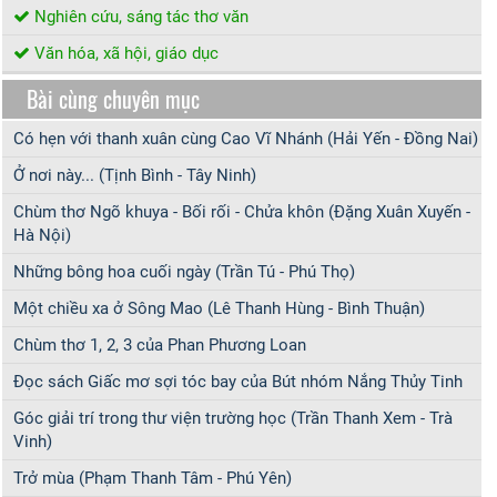
Nghiên cứu, sáng tác thơ văn
Văn hóa, xã hội, giáo dục
Bài cùng chuyên mục
Có hẹn với thanh xuân cùng Cao Vĩ Nhánh (Hải Yến - Đồng Nai)
Ở nơi này... (Tịnh Bình - Tây Ninh)
Chùm thơ Ngõ khuya - Bối rối - Chửa khôn (Đặng Xuân Xuyến -
Hà Nội)
Những bông hoa cuối ngày (Trần Tú - Phú Thọ)
Một chiều xa ở Sông Mao (Lê Thanh Hùng - Bình Thuận)
Chùm thơ 1, 2, 3 của Phan Phương Loan
Đọc sách Giấc mơ sợi tóc bay của Bút nhóm Nắng Thủy Tinh
Góc giải trí trong thư viện trường học (Trần Thanh Xem - Trà
Vinh)
Trở mùa (Phạm Thanh Tâm - Phú Yên)