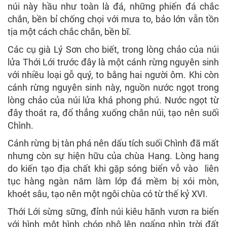
núi này hầu như toàn là đá, những phiến đá chắc
chắn, bền bỉ chống chọi với mưa to, bảo lớn vẫn tồn
tịa một cách chắc chắn, bền bĩ.
Các cụ già Lý Sơn cho biết, trong lòng chảo của núi
lửa Thới Lới trước đây là một cánh rừng nguyên sinh
với nhiều loại gỗ quý, to bằng hai người ôm. Khi còn
cánh rừng nguyên sinh này, nguồn nước ngọt trong
lòng chảo của núi lửa khá phong phú. Nước ngọt từ
đây thoát ra, đổ thẳng xuống chân núi, tạo nên suối
Chình.
Cánh rừng bị tàn phá nên dấu tích suối Chình đã mất
nhưng còn sự hiện hữu của chùa Hang. Lòng hang
do kiến tạo địa chất khi gặp sóng biển vỗ vào liên
tục hàng ngàn năm làm lớp đá mềm bị xói mòn,
khoét sâu, tạo nên một ngôi chùa có từ thế kỷ XVI.
Thới Lới sừng sững, đỉnh núi kiêu hãnh vươn ra biển
với hình một hình chóp nhô lên ngẩng nhìn trời đất