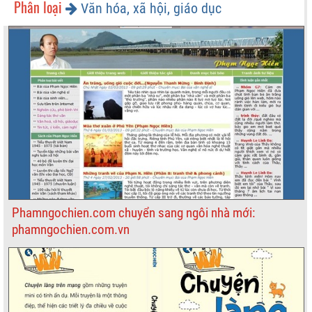
Phân loại
Văn hóa, xã hội, giáo dục
Phamngochien.com chuyển sang ngôi nhà mới:
phamngochien.com.vn