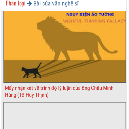
Phân loại
Bài của văn nghệ sĩ
Mấy nhận xét về trình độ lý luận của ông Châu Minh
Hùng (Tô Huy Thịnh)