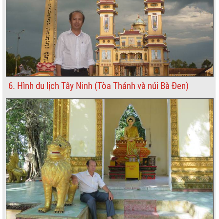
6. Hình du lịch Tây Ninh (Tòa Thánh và núi Bà Đen)