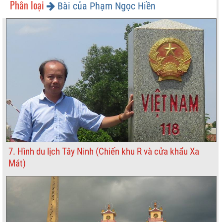
Phân loại
Bài của Phạm Ngọc Hiền
7. Hình du lịch Tây Ninh (Chiến khu R và cửa khẩu Xa
Mát)