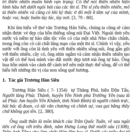
trí thiên nhiên muôn hình vạn trạng: Có thể nói thiên nhiên hiện
hình hầu hết dưới ngòi bút của các thi sĩ. Thi sĩ yêu thiên nhiên, mô
tả thiên nhiên và cũng có khi ký thác ở đó một ít tâm sự của mình,
hoặc vui, hoặc buồn tùy lúc, tùy nơi
. [3, 79 - 80].
Khi tìm hiểu về thơ văn Trương Hán Siêu, chúng ta cũng sẽ cảm
nhận được vẻ đẹp của hồn thiêng sông núi Đại Việt. Ngoài tình yêu
nước và niềm tự hào dân tộc vốn có của một nhà Nho chân chính,
trong ông còn có cái chất lãng mạn của một thi sĩ. Chính vì vậy, yêu
nước với ông còn là tình yêu với thiên nhiên sông núi, ông gần gũi
với thiên nhiên, cây cỏ, ông nhìn ngắm và cảm nhận thiên nhiên tạo
vật để có thể hoà mình vào đất nước đẹp tươi mà ông tự hào. Ông
họa hồn mình vào cảnh để cảnh trở nên một thực thể sống, để có thể
hiểu hết những thi vị của non sông quê hương.
1.
Tác giả Trương Hán Siêu
Trương Hán Siêu ( ?- 1354) tự Thăng Phủ, hiệu Độn Tẩu,
Người làng Phúc Thành, huyện Yên Ninh phủ Trường Yên (sau là
xã Phúc Am huyện Yên Khánh, tỉnh Ninh Bình) là người chính trực,
bài bác dị đoan, có tài văn chương và chính sự, vua gọi bằng thầy
chứ không gọi tên.
[2, 380].
Ông xuất thân là môn khách của Trần Quốc Tuấn, về sau ngài
tiến cử ông với triều đình, năm Hưng Long thứ mười sáu (1308),
Trần Anh Tông cho làm chức Hàn lâm học sĩ. Dưới các triều đaị từ