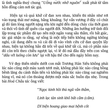
là tình nghĩa thuỷ chung "
Uống nước nhớ nguồn
" xuất phát từ tâm
hồn đồng cảm nơi tác giả.
Hiện tại và quá khứ cứ đan xen nhau, khiến thi nhân như rơi
vào trạng thái mơ màng, bâng khuâng. Sự vấn vương ở đây có chút
gì đó làm lòng người nặng trĩu khi nghĩ đến dòng chảy của thời gian
và thói vô tình dễ quên của người đời. Những âm hưởng trữ tình đối
lập trong tác phẩm đã tạo nên một ngân vang sâu thẳm, rồi bất giác,
tác giả nhận ra rằng, sự sống là một tiếp biến không ngừng không
nghỉ, cái đang diễn ra và cái đã đi vào vĩnh cửu cứ đan quyện lấy
nhau, hiện tại không hẳn đã trôi về quá khứ tất cả, mà có phần nào
đó còn trôi theo chiều ngược lại, vì lẽ đó mà đâu đây trên con sông
"
dấu vết luống còn l
ưu
" lại với hậu thế cho đến ngày hôm nay.
Vẻ đẹp thiên nhiên dưới con mắt Trương Hán Siêu không phải
lúc nào cũng một màu xanh tươi mát, không phải lúc nào cũng bồng
bềnh lãng du cảnh thần tiên và không phải lúc nào cũng oai nghiêm
hùng vĩ, mà nó còn thoáng đượm một màu sắc buồn dịu nhẹ. Trong
bài
Hoá Châu tác
ông viết:
"
Ngọc kinh hồi thủ ngũ vân thâm,
Linh lạc tàn sinh khổ bất câm (cấm).
Dĩ biện hoang giao mai bệnh cốt