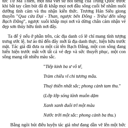
tức Tư Mã Thiên, một nhà viết sử nổi tiếng của Trung Quốc trước
khi bắt tay cầm bút đã đi khắp mọi nơi đầu sông cuối bể nhằm nuôi
dưỡng tình cảm và thu nhận kiến thức. Trương Hán Siêu giong
thuyền "
Qua cửa Đại - Than, ngược bến Đông - Triều/ đến sông
Bạch Đằng
", ngược xuôi khắp mọi nơi và dừng chân cảm nhận vẻ
đẹp sơn thủy hữu tình nơi đây.
Ta để ý nếu ở phần trên, các địa danh có lẽ chỉ mang tính tượng
trưng ước lệ, hư ảo thì đến đây mới là địa danh thực, hiện hữu trước
mặt. Tác giả đã đưa ra một cái tên Bạch Đằng, một con sông đang
hiển hiện trước mắt với tất cả vẻ đẹp và sức thuyết phục, một con
sông mang rất nhiều màu sắc.
"
Tiếp kinh ba ư vô tế,
Trảm chiêu vĩ chi tương mâu.
Thuỷ thiên nhất sắc; phong cảnh tam thu.
"
(
Lớp lớp sóng kình muôn dặm
Xanh xanh đuôi trĩ một màu
Nước trời một sắc: phong cảnh ba thu.
)
Bằng ngòi bút điêu luyện tác giả như đang dần vẽ lên một bức