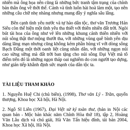
nhiên mà ông họa nên cũng là những bức tranh tậm trạng của chính
bản thân ông về thời thế. Cảnh và tình luôn hài hoà làm một, tạo nên
những câu chữ nhẹ nhàng nhưng mang đầy ý nghĩa sâu lắng.
Bên cạnh tình yêu nước và tự hào dân tộc, thơ văn Trương Hán
Siêu còn thể hiện một tình yêu tha thiết với thiên nhiên đất trời. Ngòi
bút tài hoa của ông như vẽ lên những khung cảnh thiên nhiên với
núi sông thật thơ mộng thướt tha, với những vùng quê bình yên dịu
dàng lãng mạn nhưng cũng không kém phần hùng vĩ với dòng sông
Bạch Đằng một thời oanh liệt cùng nhân dân, với những ngọn núi
cao sừng sững mà đất trời ban tặng cho núi sông Đại Việt mà tô
điểm trên đó là những ngọn tháp oai nghiêm do con người tạo dựng,
như gián tiếp khẳnh định sức mạnh của dân tộc ta.
TÀI LIỆU THAM KHẢO
1. Nguyễn Huệ Chi (chủ biên), (1998),
Thơ văn Lý - Trần
, quyển
thượng, Khoa học Xã hội, Hà Nội.
2. Ngô Sĩ Liên (1967),
Đại Việt sử ký toàn thư
, (bản in Nội các
quan bản - Mộc bản khác năm Chính Hòa thứ 18), tập 2, Hoàng
Văn Lâu dịch và chú giải, Hà Văn Tấn hiệu đính, tái bản 2004,
Khoa học Xã hội, Hà Nội.