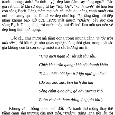
tranh phong cảnh hữu tình tuyệt đẹp làm đắm say lòng người. Tác
giả rất tinh tế khi sử dụng từ láy "
lớp lớp
", "
xanh xanh
" để hoạ lên
con sông Bạch Đằng mềm mại với cái màu dịu dàng xanh mướt của
núi non xung quanh. Tất cả vẻ đẹp như lớp lớp, tầng tầng nối tiếp
nhau không bao giờ dứt. Trước mắt người "
khách
" bây giờ con
sông Bạch Đằng cùng trời nước mây núi đã hoà làm một tạo nên vẻ
đẹp lung linh thơ mộng.
Các câu chữ mượt mà lắng đọng trong khung cảnh "
nước trời
một sắc
", rồi bất chợt, như quay ngược dòng thời gian, trong mắt tác
giả không còn là con sông mượt mà sắc hương mà là:
"
Chử địch ngạn lô; sắt sắt sâu sâu.
Chiết kích trần giang; khô cốt doanh khâu.
Thảm nhiên bất lạc; trữ lập ngưng mâu.
"
(
Bờ lau xào xạc, bến lách đìu hiu
Sông chìm giao gãy, gò đầy xương khô
Buồn vì cảnh thảm đứng lặng giờ lâu.
)
Khung cảnh bỗng chốc biến đổi, bức tranh thơ mộng thay thế
bằng cảnh sầu thương của một thời, "
khách
" đứng lặng hồi lâu rồi