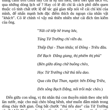
thắng cảnh trên chưa hay chỉ là sự tìm hiểu, hiểu biết qua sách vở,
qua những dòng lịch sử ? Hay có lẽ đó chỉ là cách phô diễn quen
thuộc có tính chất ước lệ để tác giả gían tiếp nói về cái chí khí của
mình, để nhấn mạnh hơn đặc điểm thích du ngoạn của nhân vật
"
khách
". Có lẽ chính vì vậy mà thiên nhiên như cái đích tìm kiếm
của ông.
"
Nãi cử tiếp hề trung lưu,
Túng Tử Trường chí viễn du.
Thiệp Đại - Than khẩu; tố Đông - Triều đầu.
Để Bạch Đằng giang, thị phiếm thị phù
"
(
Bèn giữa dòng chừ buông chèo,
Học Tử Trường chừ thú tiêu dao.
Qua cửa Đại Than, ngược bến Đông Triều,
Đến sông Bạch Đằng, nổi trôi mặc chèo.
)
Đến giữa con sông, vị thi nhân thả con thuyền mình theo nhẹ trôi
làn nước, mặc cho mái chèo bồng bềnh, như muốn đắm mình trong
dòng chảy thời gian. Ông bắt chước "
thú tiêu dao
" của Tử Trường