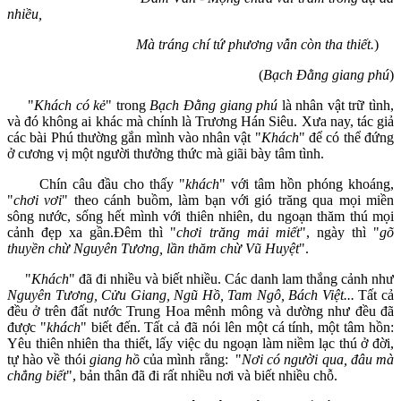
nhiều,
Mà tráng chí tứ phương vẫn còn tha thiết.
)
(
Bạch Đằng giang phú
)
"
Khách có kẻ
" trong
Bạch Đằng giang phú
là nhân vật trữ tình,
và đó không ai khác mà chính là Trương Hán Siêu. Xưa nay, tác giả
các bài Phú thường gắn mình vào nhân vật "
Khách
" để có thể đứng
ở cương vị một người thưởng thức mà giãi bày tâm tình.
Chín câu đầu cho thấy "
khách
" với tâm hồn phóng khoáng,
"
chơi vơi
" theo cánh buồm, làm bạn với gió trăng qua mọi miền
sông nước, sống hết mình với thiên nhiên, du ngoạn thăm thú mọi
cảnh đẹp xa gần.Đêm thì "
chơi trăng mải miết
", ngày thì "
gõ
thuyền chừ Nguyên T
ương, lần thăm ch
ừ Vũ Huyệt
".
"
Khách
" đã đi nhiều và biết nhiều. Các danh lam thắng cảnh như
Nguyên Tương, Cửu Giang, Ngũ Hồ, Tam Ngô, Bách Việt
...
Tất cả
đều ở trên đất nước Trung Hoa mênh mông và dường như đều đã
được "
khách
" biết đến. Tất cả đã nói lên một cá tính, một tâm hồn:
Yêu thiên nhiên tha thiết, lấy việc du ngoạn làm niềm lạc thú ở đời,
tự hào về thói
giang hồ
của mình rằng: "
Nơi có người qua, đâu mà
chẳng biết
", bản thân đã đi rất nhiều nơi và biết nhiều chỗ.