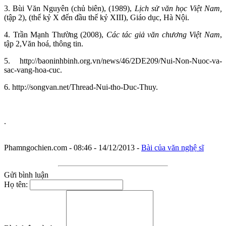
3. Bùi Văn Nguyên (chủ biên), (1989),
Lịch sử văn học Việt Nam,
(tập 2), (thế kỷ X đến đầu thế kỷ XIII), Giáo dục, Hà Nội.
4. Trần Mạnh Thường (2008),
Các tác giả văn chương Việt Nam
,
tập 2,Văn hoá, thông tin.
5. http://baoninhbinh.org.vn/news/46/2DE209/Nui-Non-Nuoc-va-
sac-vang-hoa-cuc.
6. http://songvan.net/Thread-Nui-tho-Duc-Thuy.
.
Phamngochien.com -
08:46 - 14/12/2013 -
Bài của văn nghệ sĩ
Gửi bình luận
Họ tên: