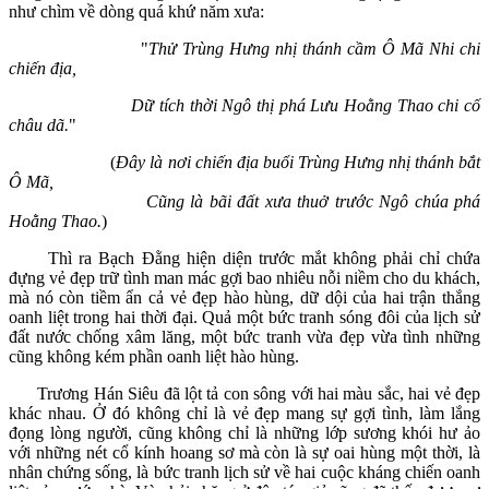
như chìm về dòng quá khứ năm xưa:
"
Thử Trùng Hưng nhị thánh cầm Ô Mã Nhi chi
chiến địa,
Dữ tích thời Ngô thị phá Lưu Hoằng Thao chi cố
châu dã.
"
(
Đây là nơi chiến địa buổi Trùng Hưng nhị thánh bắt
Ô Mã,
Cũng là bãi đất xưa thuở trước Ngô chúa phá
Hoằng Thao.
)
Thì ra Bạch Đằng hiện diện trước mắt không phải chỉ chứa
đựng vẻ đẹp trữ tình man mác gợi bao nhiêu nỗi niềm cho du khách,
mà nó còn tiềm ẩn cả vẻ đẹp hào hùng, dữ dội của hai trận thắng
oanh liệt trong hai thời đại. Quả một bức tranh sóng đôi của lịch sử
đất nước chống xâm lăng, một bức tranh vừa đẹp vừa tình những
cũng không kém phần oanh liệt hào hùng.
Trương Hán Siêu đã lột tả con sông với hai màu sắc, hai vẻ đẹp
khác nhau. Ở đó không chỉ là vẻ đẹp mang sự gợi tình, làm lắng
đọng lòng người, cũng không chỉ là những lớp sương khói hư ảo
với những nét cổ kính hoang sơ mà còn là sự oai hùng một thời, là
nhân chứng sống, là bức tranh lịch sử về hai cuộc kháng chiến oanh