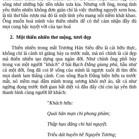
sông như những bậc tiền nhân xưa kia. Nhưng với ông, trong tình
yêu thiên nhiên không đơn giản chỉ là việc thưởng nguyệt xem hoa,
là túi thơ bầu rượu mà đó là một tình yêu mang nỗi niềm khát khao.
Ông muốn hoà mình vào thiên nhiên để có thể cảm nhận đầy đủ
mọi cung bậc tuyệt vời của tạo hoá
2.
Một thiên nhiên thơ mộng, tươi đẹp
Thiên nhiên trong mắt Trương Hán Siêu đều là cái hữu thực,
không chỉ là cảnh trí giăng bày ra trước mắt, mà nó chính là cái đẹp
mà thiên nhiên tạo dựng qua ngàn đời. Như chính ông phô bày
trong vai một người "
khách
" ở bài
Bạch Đằng giang phú,
hầu như
cả một đời, ông đã coi lẽ sống của mình là ngược xuôi đi tìm đến
mọi danh lam thắng cảnh. Con sông Bạch Đằng hiện hữu ra trước
mắt, nó mềm mại đắm mình trong sương khói mờ ảo, tất cả như
ngừng đọng trước thời gian bất diệt và đâu đây chỉ còn lại yên tĩnh
thanh bình cùng người lữ khách:
"
Khách hữu:
Quải hãn mạn chi phong phàm;
Thập hạo đãng chi hải nguyệt.
Triêu dát huyền hề Nguyên Tương;