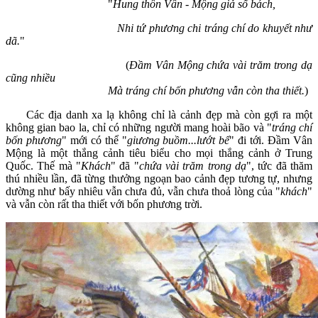
"
Hung thôn Vân - Mộng giả sổ bách,
Nhi tứ
phương chi tráng chí do khuyết như
d
ã.
"
(
Đầm Vân Mộng chứa vài trăm trong dạ
cũng nhiều
Mà tráng chí bốn phương vẫn c
òn tha thiết.
)
Các địa danh xa lạ không chỉ là cảnh đẹp mà còn gợi ra một
không gian bao la, chỉ có những người mang hoài bão và "
tr
áng chí
bốn phương
" mới có thể "
giương buồm...lướt bể
" đi tới. Đầm Vân
Mộng là một thắng cảnh tiêu biểu cho mọi thắng cảnh ở Trung
Quốc. Thế mà "
Khách
" đã "
chứa vài trăm trong dạ
", tức đã thăm
thú nhiều lần, đã từng thưởng ngoạn bao cảnh đẹp tương tự, nhưng
dường như bấy nhiêu vẫn chưa đủ, vẫn chưa thoả lòng của "
khách
"
và vẫn còn rất tha thiết với bốn phương trời.