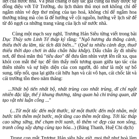
liệt của nước nhà. Và phải chăng ở đây tác giả cũng đã thấy được sự
đồng điệu với Tử Trường, du lịch thăm thú mọi nơi không chỉ để
ngắm nhìn vẻ đẹp thơ mộng của tạo hoá, không chỉ để ngắm hoa
thưởng trăng mà còn là để hướng về cội nguồn, hướng về lịch sử để
từ đó ngợi ca những trang vàng của lịch sử nước nhà.
Cùng một mạch suy nghĩ, Trương Hán Siêu từng viết trong bài
Dục Thúy sơn Linh Tế tháp ký
rằng
:
"
Ngô hương đa thắng cảnh,
thiếu thời du lãm, túc tích đãi biến...
" (
Quê ta nhiều cảnh đẹp, thuở
thiếu thời dạo chơi in dấu chân hầu khắp
). Dấu chân ấy đi nhiều
nơi, để thoả mãn thú "
tiêu dao
" để đưa tầm nhìn vượt lên rất xa, qua
khỏi con mắt thế tục để tìm thấy mối tương quan giữa tạo tác của
thiên nhiên và sự hiện diện của con người, đó như là một sự bổ
sung, tiếp nối, qua lại giữa cái hữu hạn và cái vô hạn, cái chốc lát và
cái trường tồn theo năm tháng:
.
..Nhất bộ tiến nhất bộ, nhất trùng cao nhất trùng, dĩ chí ngột
nhiên đặc lập, thế ỷ khung thương, tăng quan hà chi tráng quan, dữ
tạo vật nhi luận công
..."
(
...Từ một tấc đến một thước, từ một thước đến một nhân, một
bước tiến thêm một bước, một tầng cao thêm một tầng. Tới lúc tháp
cao sừng sững, thế chạm trời xanh, tô thêm vẻ đẹp của non sông,
tranh công xây dựng cùng tạo hóa...
) (Băng Thanh, Huệ Chi dịch)
Trong con mắt Trương Hán siêu bây giờ, mọi thứ như hoà làm