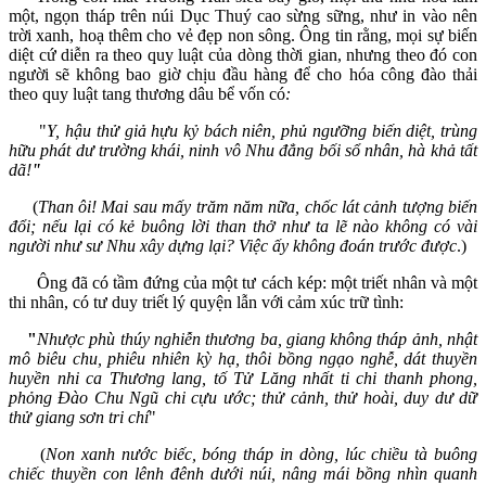
một, ngọn tháp trên núi Dục Thuý cao sừng sững, như in vào nên
trời xanh, hoạ thêm cho vẻ đẹp non sông. Ông tin rằng, mọi sự biến
diệt cứ diễn ra theo quy luật của dòng thời gian, nhưng theo đó con
người sẽ không bao giờ chịu đầu hàng để cho hóa công đào thải
theo quy luật tang thương dâu bể vốn có
:
"
Y, hậu thử giả hựu kỷ bách niên, phủ ngưỡng biến diệt, trùng
hữu phát dư trường khái, ninh vô Nhu đẳng bối sổ nhân, hà khả tất
d
ã!
"
(
Than ôi! Mai sau mấy trăm năm nữa, chốc lát cảnh tượng biến
đổi; nếu lại có kẻ buông lời than thở như ta lẽ nào không có vài
người như sư Nhu xây dựng lại? Việc ấy không đoán trước được
.)
Ông đã có tầm đứng của một tư cách kép: một triết nhân và một
thi nhân, có tư duy triết lý quyện lẫn với cảm xúc trữ tình:
"
Nhược phù thúy nghiễn thương ba, giang không tháp ảnh, nhật
mô biêu chu, phiêu nhiên kỳ hạ, thôi bồng ngạo nghễ, dát thuyền
huyền nhi ca Thương lang, tố Tử Lăng nhất ti chi thanh phong,
phỏng Đào Chu Ngũ chi cựu ước; thử cảnh, thử hoài, duy dư dữ
thử giang sơn tri chí
"
(
Non xanh nước biếc, bóng tháp in dòng, lúc chiều tà buông
chiếc thuyền con lênh đênh dưới núi, nâng mái bồng nhìn quanh