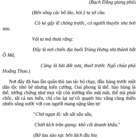
(
Bạch Đằng giang phú
)
(
Bên sông các bô lão, hỏi ý ta sở cầu.
Có kẻ gậy lê chống trước, có người thuyền nhẹ bơi
sau.
Vái ta mà thưa rằng:
Đây là nơi chiến địa buổi Trùng Hưng nhị thánh bắt
Ô Mã,
Cũng là bãi đất xưa, thuở trước Ngô chúa phá
Hoằng Thao.
)
Nơi đây đã bao lần quân thù tan tác bỏ chạy, đầu hàng trước một
dân tộc nhỏ bé nhưng kiên cường. Oai phong là thế, hào hùng là
thế, tưởng chừng như mọi vật còn trường tồn mãi mãi, thế mà phút
chốc, tất cả tan biến, chỉ còn lại sự cô quạnh hiu vắng cùng thiên
nhiên sông nước với con người mang nặng tâm tư:
"
Chử ngạn lô: sắt sắt sâu sâu,
Chiết kích trần giang: khô cốt doanh khâu
."
(
Bờ lau xào xạc bến lách đìu hiu