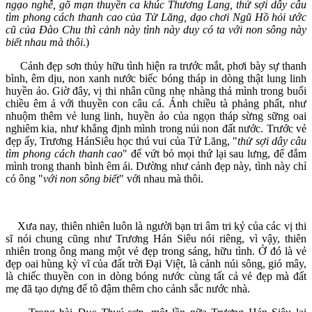
ngạo nghễ, gõ mạn thuyền ca khúc Thương Lang, thử sợi dây câu
tìm phong cách thanh cao của Tử Lăng, dạo chơi Ngũ Hồ hỏi ước
cũ của Đào Chu thì cảnh này tình này duy có ta với non sông này
biết nhau mà thôi
.)
Cảnh đẹp sơn thủy hữu tình hiện ra trước mắt, phơi bày sự thanh
bình, êm dịu, non xanh nước biếc bóng tháp in dòng thật lung linh
huyền ảo. Giờ đây, vị thi nhân cũng nhẹ nhàng thả mình trong buổi
chiều êm ả với thuyền con câu cá. Ánh chiều tà phảng phất, như
nhuộm thêm vẻ lung linh, huyền ảo của ngọn tháp sừng sững oai
nghiêm kia, như khẳng định mình trong núi non đất nước. Trước vẻ
đẹp ấy, Trương HánSiêu học thú vui của Tử Lăng, "
thử sợi dây câu
tìm phong cách thanh cao
" để vứt bỏ mọi thứ lại sau lưng, để đắm
mình trong thanh bình êm ái. Dường như cảnh đẹp này, tình này chỉ
có ông "
với non sông biết
" với nhau mà thôi.
Xưa nay, thiên nhiên luôn là người bạn tri âm tri kỷ của các vị thi
sĩ nói chung cũng như Trương Hán Siêu nói riêng, vì vậy, thiên
nhiên trong ông mang một vẻ đẹp trong sáng, hữu tình. Ở đó là vẻ
đẹp oai hùng kỳ vĩ của đất trời Đại Việt, là cảnh núi sông, gió mây,
là chiếc thuyền con in dòng bóng nước cùng tất cả vẻ đẹp mà đất
mẹ đã tạo dựng để tô đậm thêm cho cảnh sắc nước nhà.