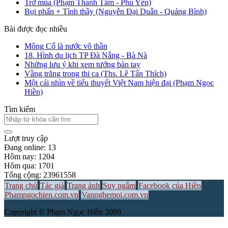
Trở mùa (Phạm Thanh Tâm - Phú Yên)
Bụi phấn + Tình thầy (Nguyễn Đại Duẫn - Quảng Bình)
Bài được đọc nhiều
Mông Cổ là nước vô thần
18. Hình du lịch TP Đà Nẵng - Bà Nà
Những lưu ý khi xem tướng bàn tay
Vầng trăng trong thi ca (Ths. Lê Tấn Thích)
Một cái nhìn về tiểu thuyết Việt Nam hiện đại (Phạm Ngọc
Hiền)
Tìm kiếm
Lượt truy cập
Đang online: 13
Hôm nay: 1204
Hôm qua: 1701
Tổng cộng: 23961558
Trang chủ
Tác giả
Trang ảnh
Suy ngẫm
Facebook của Hiền
Phamngochien.com.vn
Vannghemoi.com.vn
Copyright © Phạm Ngọc Hiền 2009