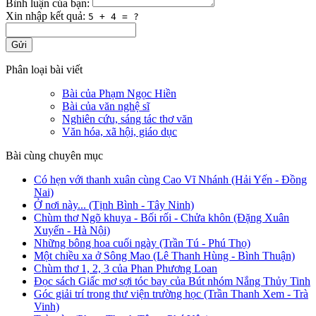
Bình luận của bạn:
Xin nhập kết quả:
5 + 4 = ?
Gửi
Phân loại bài viết
Bài của Phạm Ngọc Hiền
Bài của văn nghệ sĩ
Nghiên cứu, sáng tác thơ văn
Văn hóa, xã hội, giáo dục
Bài cùng chuyên mục
Có hẹn với thanh xuân cùng Cao Vĩ Nhánh (Hải Yến - Đồng
Nai)
Ở nơi này... (Tịnh Bình - Tây Ninh)
Chùm thơ Ngõ khuya - Bối rối - Chửa khôn (Đặng Xuân
Xuyến - Hà Nội)
Những bông hoa cuối ngày (Trần Tú - Phú Thọ)
Một chiều xa ở Sông Mao (Lê Thanh Hùng - Bình Thuận)
Chùm thơ 1, 2, 3 của Phan Phương Loan
Đọc sách Giấc mơ sợi tóc bay của Bút nhóm Nắng Thủy Tinh
Góc giải trí trong thư viện trường học (Trần Thanh Xem - Trà
Vinh)