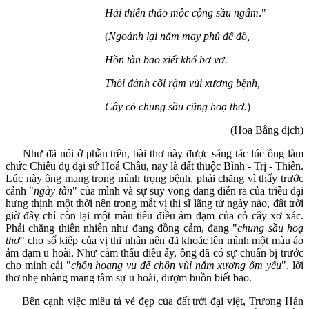
Hải thiên thảo mộc cộng sầu ngâm
."
(
Ngoảnh lại năm may phủ đế đô,
Hồn tàn bao xiết khổ bơ vơ.
Thôi đành cõi rậm vùi xương bệnh,
Cây cỏ chung sầu cũng hoạ thơ.
)
(Hoa Bằng dịch)
Như đã nói ở phần trên, bài thơ này được sáng tác lúc ông làm
chức Chiêu dụ đại sứ Hoá Châu, nay là đất thuộc Bình - Trị - Thiên.
Lúc này ông mang trong mình trọng bệnh, phải chăng vì thấy trước
cảnh "
ngày tàn
" của mình và sự suy vong đang diễn ra của triều đại
hưng thịnh một thời nên trong mắt vị thi sĩ lãng tử ngày nào, đất trời
giờ đây chỉ còn lại một màu tiêu điều ảm đạm của cỏ cây xơ xác.
Phải chăng thiên nhiên như đang đồng cảm, đang "
chung sầu hoạ
thơ
" cho số kiếp của vị thi nhân nên đã khoác lên mình một màu áo
ảm đạm u hoài. Như cảm thấu điều ấy, ông đã có sự chuẩn bị trước
cho mình cái "
chốn hoang vu để chôn vùi nắm xương ốm yếu
", lời
thơ nhẹ nhàng mang tâm sự u hoài, đượm buồn biết bao.
Bên cạnh việc miêu tả vẻ đẹp của đất trời đại việt, Trương Hán