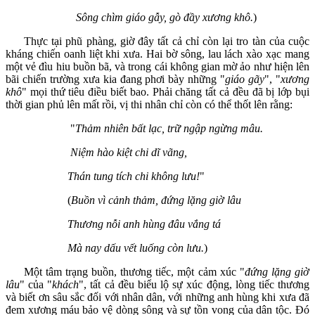
Sông chìm giáo gẫy, gò đầy xương khô.
)
Thực tại phũ phàng, giờ đây tất cả chỉ còn lại tro tàn của cuộc
kháng chiến oanh liệt khi xưa. Hai bờ sông, lau lách xào xạc mang
một vẻ đìu hiu buồn bã, và trong cái không gian mờ ảo như hiện lên
bãi chiến trường xưa kia đang phơi bày những "
giáo gãy
", "
xương
khô
" mọi thứ tiêu điều biết bao. Phải chăng tất cả đều đã bị lớp bụi
thời gian phủ lên mất rồi, vị thi nhân chỉ còn có thể thốt lên rằng:
"
Thảm nhiên bất lạc, trữ ngập ngừng mâu.
Niệm hào kiệt chi dĩ vãng,
Thán tung tích chi không lưu!
"
(
Buồn vì cảnh thảm, đứng lặng giờ lâu
Thương nỗi anh hùng đâu vắng tá
Mà nay dấu vết luống còn lưu.
)
Một tâm trạng buồn, thương tiếc, một cảm xúc "
đứng lặng giờ
lâu
" của "
khách
", tất cả đều biểu lộ sự xúc động, lòng tiếc thương
và biết ơn sâu sắc đối với nhân dân, với những anh hùng khi xưa đã
đem xương máu bảo vệ dòng sông và sự tồn vong của dân tộc. Đó