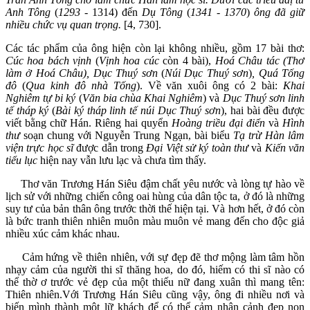
Anh Tông
(
1293 -
1314) đến
Dụ Tông
(
1341 - 1370
)
ông đã giữ
nhiều chức vụ quan trọng.
[4, 730].
Các tác phẩm của ông hiện còn lại không nhiều, gồm 17 bài thơ:
Cúc hoa bách vịnh
(
Vịnh hoa cúc
còn 4 bài),
Hoá Châu tác (Thơ
làm ở Hoá Châu), Dục Thuý sơn
(
Núi Dục Thuý sơn
)
, Quá Tống
đô
(
Qua kinh đô nhà Tống
). Về văn xuôi ông có 2 bài:
Khai
Nghiêm tự bi ký
(
Văn bia chùa Khai Nghiêm
) và
Dục Thuý sơn linh
tế tháp ký
(
Bài ký tháp linh tế núi Dục Thuý sơn
), hai bài đều được
viết bằng chữ Hán. Riêng hai quyển
Hoàng triều đại điển
và
Hình
thư
soạn chung với Nguyễn Trung Ngạn, bài biểu
Tạ trừ Hàn lâm
viện trực học sĩ
được dẫn trong
Đại Việt sử ký toàn thư
và
Kiến văn
tiểu lục
hiện nay vẫn lưu lạc và chưa tìm thấy.
Thơ văn Trương Hán Siêu đậm chất yêu nước và lòng tự hào về
lịch sử với những chiến công oai hùng của dân tộc ta, ở đó là những
suy tư của bản thân ông trước thời thế hiện tại. Và hơn hết, ở đó còn
là bức tranh thiên nhiên muôn màu muôn vẻ mang đến cho độc giả
nhiều xúc cảm khác nhau.
Cảm hứng về thiên nhiên, với sự đẹp đẽ thơ mộng làm tâm hồn
nhạy cảm của người thi sĩ thăng hoa, do đó, hiếm có thi sĩ nào có
thể thờ ơ trước vẻ đẹp của một thiếu nữ đang xuân thì mang tên:
Thiên nhiên.Với Trương Hán Siêu cũng vậy, ông đi nhiều nơi và
biến mình thành một lữ khách để có thể cảm nhận cảnh đẹp non