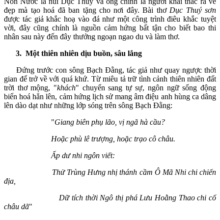
Non Nước là núi Dục Thuý và ông chính là người khai thác ra vẻ
đẹp mà tạo hoá đã ban tặng cho nơi đây. Bài thơ
Dục Thuý sơn
được tác giả khắc hoạ vào đá như một công trình điêu khắc tuyệt
vời, đây cũng chính là nguồn cảm hứng bất tận cho biết bao thi
nhân sau này đến đây thưởng ngoạn ngao du và làm thơ.
3. Một thiên nhiên dịu buồn, sâu lắng
Đứng trước con sông Bạch Đằng, tác giả như quay ngược thời
gian để trở về với quá khứ. Từ miêu tả trữ tình cảnh thiên nhiên đất
trời thơ mộng, "
khách
" chuyển sang tự sự, ngôn ngữ sống động
biến hoá hẳn lên, cảm hứng lịch sử mang âm điệu anh hùng ca dâng
lên dào dạt như những lớp sóng trên sông Bạch Đằng:
"
Giang biên phụ lão, vị ngã hà cầu?
Hoặc phù lê trượng, hoặc trạo cô châu.
Ấp dư nhi ngôn viết:
Thử Trùng Hưng nhị thánh cầm Ô Mã Nhi chi chiến
địa,
Dữ tích thời Ngô thị phá Lưu Hoằng Thao chi cố
châu dã
"