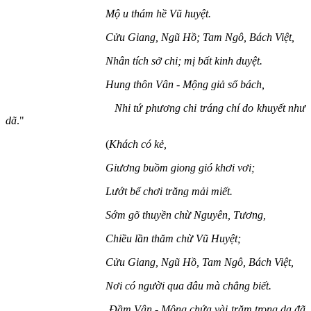
Mộ u thám hề Vũ huyệt.
Cửu Giang, Ngũ Hồ; Tam Ngô, Bách Việt,
Nhân tích sở chi; mị bất kinh duyệt.
Hung thôn Vân - Mộng giả sổ bách,
Nhi tứ phương chi tráng chí do khuyết như
dã
."
(
Khách có kẻ,
Giương buồm giong gió khơi vơi;
Lướt bể chơi trăng mải miết.
Sớm gõ thuyền chừ Nguyên, Tương,
Chiều lần thăm chừ Vũ Huyệt;
Cửu Giang, Ngũ Hồ, Tam Ngô, Bách Việt,
Nơi có người qua đâu mà chẳng biết.
Đầm Vân - Mộng chứa vài trăm trong dạ đã