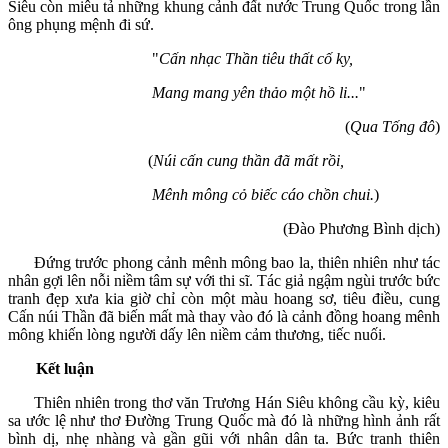
Siêu còn miêu tả những khung cảnh đất nước Trung Quốc trong lần
ông phụng mệnh đi sứ.
"
Cấn nhạc Thần tiêu thất cố ky,
Mang mang yên thảo một hồ li...
"
(
Qua Tống đô
)
(
Núi cấn cung thần đã mất rồi,
Mênh mông cỏ biếc cáo chồn chui.
)
(Đào Phương Bình dịch)
Đứng trước phong cảnh mênh mông bao la, thiên nhiên như tác
nhân gợi lên nỗi niềm tâm sự với thi sĩ. Tác giả ngậm ngùi trước bức
tranh đẹp xưa kia giờ chỉ còn một màu hoang sơ, tiêu điều, cung
Cấn núi Thần đã biến mất mà thay vào đó là cảnh đồng hoang mênh
mông khiến lòng người dấy lên niềm cảm thương, tiếc nuối.
Kết luận
Thiên nhiên trong thơ văn Trương Hán Siêu không cầu kỳ, kiêu
sa ước lệ như thơ Đường Trung Quốc mà đó là những hình ảnh rất
bình dị, nhẹ nhàng và gần gũi với nhân dân ta. Bức tranh thiên