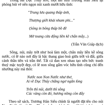
Trong bài
Dục Thuý sơn
, một lần nữa Trương Hán Siêu lại
phóng bút vẽ nên ngọn núi xanh mướt hữu tình:
"
Trung lưu quang tháp ảnh,
Thượng giới khải nham phi..."
(
Sóng in bóng tháp bồ đề
Mở toang cửa động liền kề chân mây...
)
(Trần Văn Giáp dịch)
Sông, núi, mây trời như hoà làm một, chân mây liền kề sông
nước, có lẽ nào nơi đây là bậc thang giao hoà giữa trời và đất, giữa
cảnh thần tiên và trần thế. Tất cả đan xen nhau tạo nên bức tranh
thuỷ mặc tuyệt đẹp, có lẽ non sông gấm vóc hữu tình cũng chỉ đến
nhường này mà thôi:
Nước non Non Nước như thơ,
Ai về Dục Thúy chẳng ngơ ngẩn l
òng
Trên thì núi, d
ưới th
ì sông
Cúc vàng còn
đó, hương nồng c
òn
đây
Theo sử sách, Trương Hán Siêu chính là người đặt tên cho núi